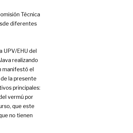
 Comisión Técnica
esde diferentes
r la UPV/EHU del
Álava realizando
ún manifestó el
 de la presente
ivos principales:
 del vermú por
curso, que este
 que no tienen