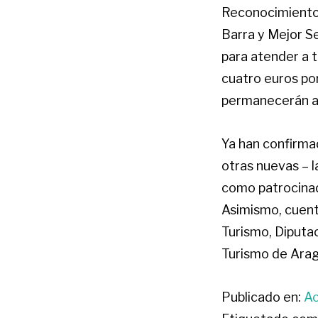
Reconocimientos
Barra y Mejor S
para atender a t
cuatro euros por
permanecerán ab
Ya han confirmad
otras nuevas – l
como patrocinad
Asimismo, cuent
Turismo, Diputa
Turismo de Ara
Publicado en:
Ac