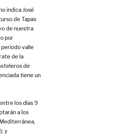
o indica José
curso de Tapas
vo de nuestra
do por
 periodo valle
rate de la
osteleros de
renciada tiene un
entre los días 9
tarán a los
 Mediterránea,
; y