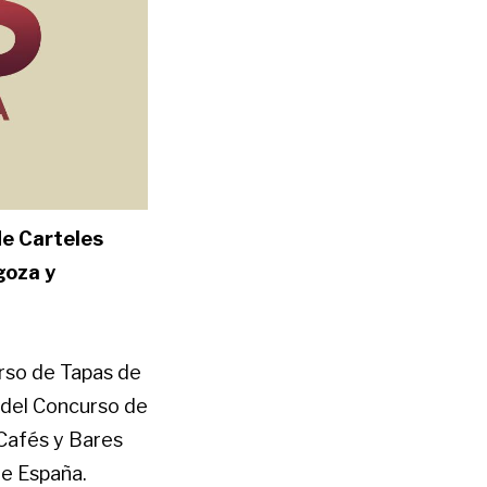
de Carteles
goza y
rso de Tapas de
o del Concurso de
Cafés y Bares
de España.