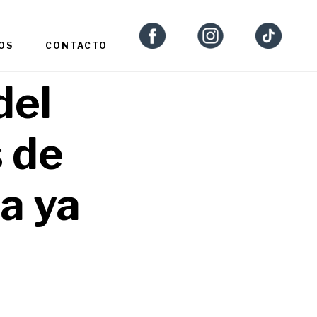
OS
CONTACTO
del
 de
a ya