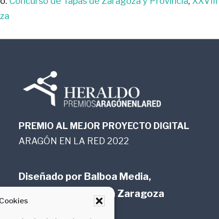
o:
Concurso de Tapas de Zaragoza y Provincia
,
XXVIII
oza
PREMIO AL MEJOR PROYECTO DIGITAL
ARAGÓN EN LA RED 2022
Diseñado por
Balboa Media,
marketing online en Zaragoza
 Cookies