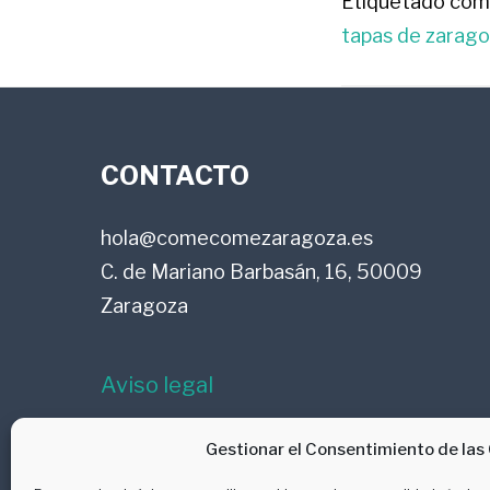
Etiquetado com
tapas de zarag
FOOTER
CONTACTO
hola@comecomezaragoza.es
C. de Mariano Barbasán, 16, 50009
Zaragoza
Aviso legal
Política de privacidad
Gestionar el Consentimiento de las