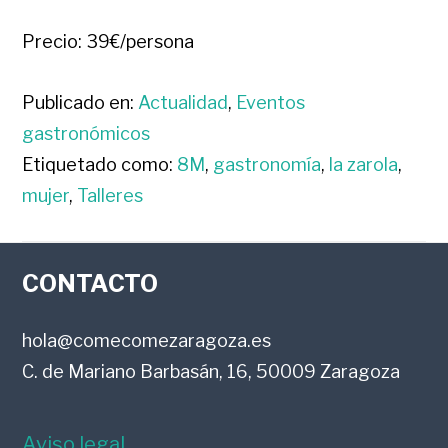
Precio: 39€/persona
Publicado en:
Actualidad
,
Eventos
gastronómicos
Etiquetado como:
8M
,
gastronomía
,
la zarola
,
mujer
,
Talleres
FOOTER
CONTACTO
hola@comecomezaragoza.es
C. de Mariano Barbasán, 16, 50009 Zaragoza
Aviso legal