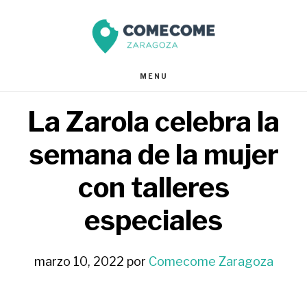
Saltar
Saltar
al
al
contenido
pie
MENU
principal
de
La Zarola celebra la
página
semana de la mujer
con talleres
especiales
marzo 10, 2022
por
Comecome Zaragoza