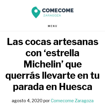
Saltar
Saltar
al
al
contenido
pie
MENU
principal
de
Las cocas artesanas
página
con ‘estrella
Michelin’ que
querrás llevarte en tu
parada en Huesca
agosto 4, 2020
por
Comecome Zaragoza