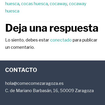
huesca
,
cocas huesca
,
cocaway
,
cocaway
huesca
Deja una respuesta
INTERACCIONES
CON
Lo siento, debes estar
conectado
para publicar
un comentario.
LOS
FOOTER
LECTORES
CONTACTO
hola@comecomezaragoza.es
C. de Mariano Barbasán, 16, 50009 Zaragoza