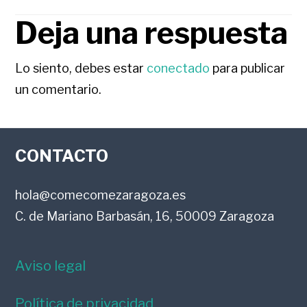
Deja una respuesta
INTERACCIONES
CON
Lo siento, debes estar
conectado
para publicar
un comentario.
LOS
FOOTER
LECTORES
CONTACTO
hola@comecomezaragoza.es
C. de Mariano Barbasán, 16, 50009 Zaragoza
Aviso legal
Política de privacidad