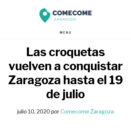
Saltar
Saltar
al
al
contenido
pie
MENU
principal
de
Las croquetas
página
vuelven a conquistar
Zaragoza hasta el 19
de julio
julio 10, 2020
por
Comecome Zaragoza