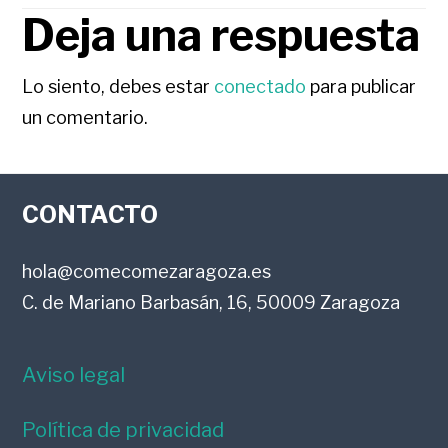
Deja una respuesta
INTERACCIONES
CON
Lo siento, debes estar
conectado
para publicar
un comentario.
LOS
FOOTER
LECTORES
CONTACTO
hola@comecomezaragoza.es
C. de Mariano Barbasán, 16, 50009 Zaragoza
Aviso legal
Política de privacidad