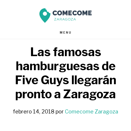
Saltar
Saltar
al
al
contenido
pie
MENU
principal
de
Las famosas
página
hamburguesas de
Five Guys llegarán
pronto a Zaragoza
febrero 14, 2018
por
Comecome Zaragoza