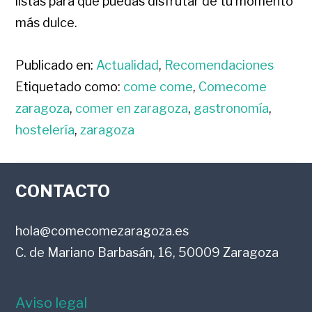
listas para que puedas disfrutar de tu momento
más dulce.
Publicado en:
Actualidad
,
Recomendaciones
Etiquetado como:
come come
,
Comecome
zaragoza
,
comer en zaragoza
,
gastronomía
,
hostelería
,
zaragoza
FOOTER
CONTACTO
hola@comecomezaragoza.es
C. de Mariano Barbasán, 16, 50009 Zaragoza
Aviso legal