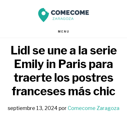
Saltar
Saltar
al
al
contenido
pie
MENU
principal
de
Lidl se une a la serie
página
Emily in Paris para
traerte los postres
franceses más chic
septiembre 13, 2024
por
Comecome Zaragoza