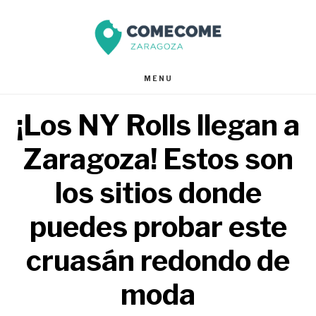
Saltar
Saltar
al
al
contenido
pie
MENU
principal
de
¡Los NY Rolls llegan a
página
Zaragoza! Estos son
los sitios donde
puedes probar este
cruasán redondo de
moda