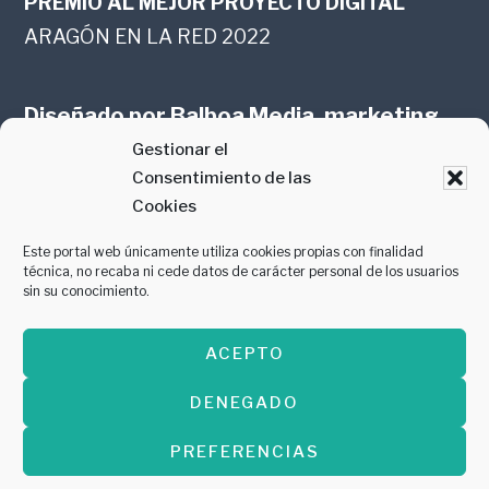
PREMIO AL MEJOR PROYECTO DIGITAL
ARAGÓN EN LA RED 2022
Diseñado por
Balboa Media, marketing
Gestionar el
online en Zaragoza
Consentimiento de las
Cookies
Este portal web únicamente utiliza cookies propias con finalidad
técnica, no recaba ni cede datos de carácter personal de los usuarios
sin su conocimiento.
PREMIO AL MEJOR CONTENIDO
ACEPTO
GASTROMANÍA 2018
DENEGADO
PREFERENCIAS
Copyright © 2026 ·
Diseñado por
Balboa