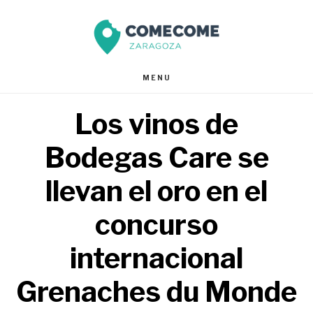
Saltar
Saltar
al
al
contenido
pie
MENU
principal
de
Los vinos de
página
Bodegas Care se
llevan el oro en el
concurso
internacional
Grenaches du Monde