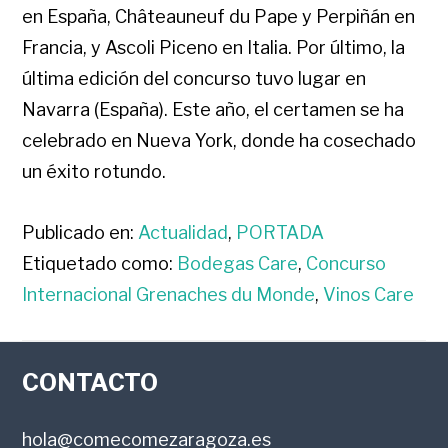
en España, Châteauneuf du Pape y Perpiñán en
Francia, y Ascoli Piceno en Italia. Por último, la
última edición del concurso tuvo lugar en
Navarra (España). Este año, el certamen se ha
celebrado en Nueva York, donde ha cosechado
un éxito rotundo.
Publicado en:
Actualidad
,
PORTADA
Etiquetado como:
Bodegas Care
,
Concurso
Internacional Grenaches du Monde
,
Vinos Care
FOOTER
CONTACTO
hola@comecomezaragoza.es