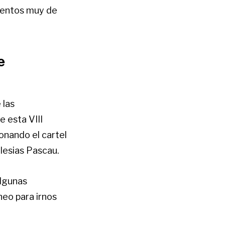
imentos muy de
e
 las
e esta VIII
onando el cartel
glesias Pascau.
algunas
eo para irnos