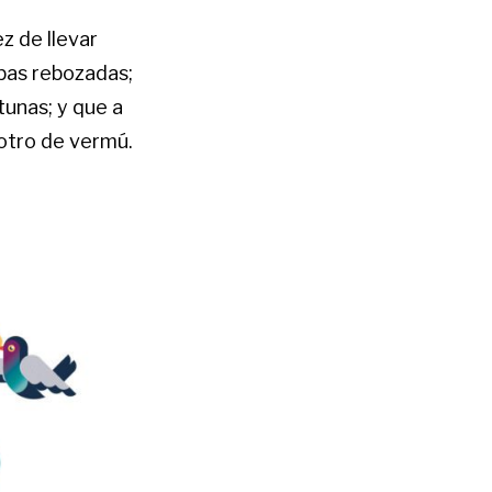
z de llevar
mbas rebozadas;
tunas; y que a
 otro de vermú.