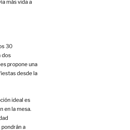
ía más vida a
los 30
n dos
tes propone una
fiestas desde la
ción ideal es
n en la mesa.
idad
s pondrán a