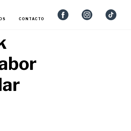
OS
CONTACTO
k
sabor
lar