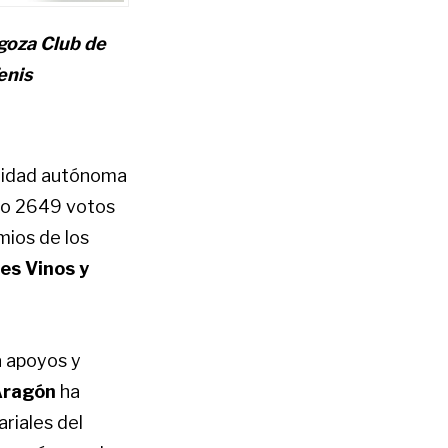
goza Club de
enis
unidad autónoma
do 2649 votos
mios de los
es Vinos y
a apoyos y
Aragón
ha
riales del