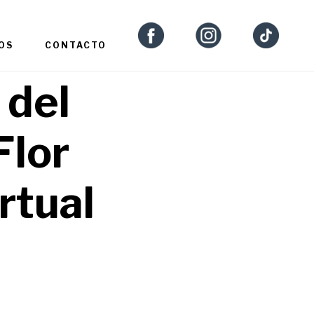
OS
CONTACTO
 del
Flor
irtual