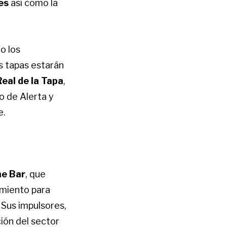
es
así como la
lo los
s tapas estarán
Real de la Tapa
,
o de Alerta y
e.
he Bar
, que
amiento para
 Sus impulsores,
ión del sector