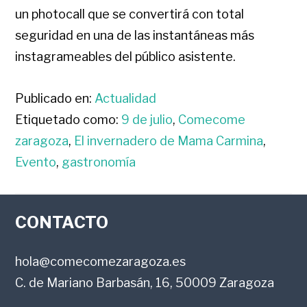
un photocall que se convertirá con total
seguridad en una de las instantáneas más
instagrameables del público asistente.
Publicado en:
Actualidad
Etiquetado como:
9 de julio
,
Comecome
zaragoza
,
El invernadero de Mama Carmina
,
Evento
,
gastronomía
FOOTER
CONTACTO
hola@comecomezaragoza.es
C. de Mariano Barbasán, 16, 50009 Zaragoza