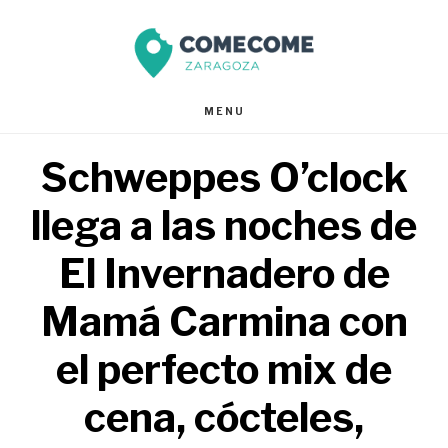
Saltar
Saltar
al
al
contenido
pie
MENU
principal
de
Schweppes O’clock
página
llega a las noches de
El Invernadero de
Mamá Carmina con
el perfecto mix de
cena, cócteles,