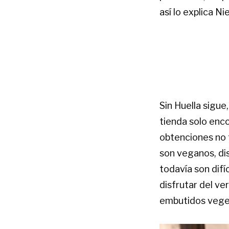
así lo explica N
Sin Huella sigue
tienda solo enco
obtenciones no t
son veganos, d
todavía son difí
disfrutar del ve
embutidos vege