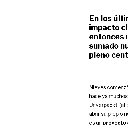
En los últ
impacto cl
entonces u
sumado nu
pleno cent
Nieves comenzó 
hace ya muchos 
Unverpackt’ (el 
abrir su propio 
es un
proyecto 