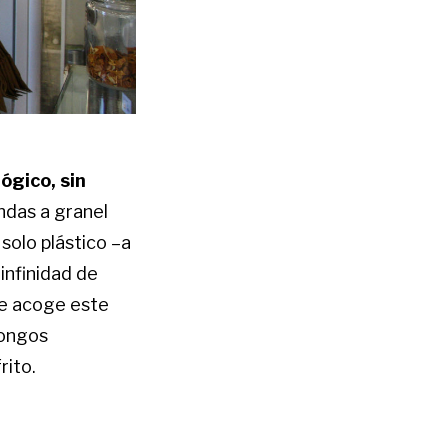
ógico, sin
ndas a granel
 solo plástico –a
infinidad de
e acoge este
hongos
rito.