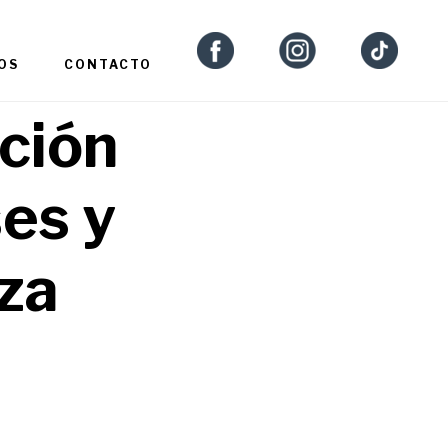
OS
CONTACTO
ación
ses y
za