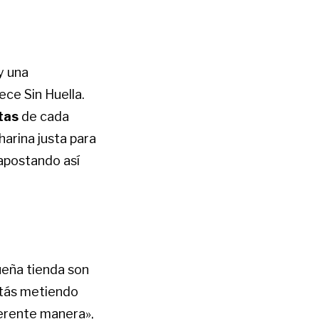
y una
ece Sin Huella.
tas
de cada
harina justa para
 apostando así
ueña tienda son
tás metiendo
ferente manera»,