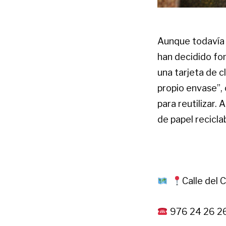
Aunque todavía q
han decidido fo
una tarjeta de c
propio envase”, 
para reutilizar.
de papel recicla
Calle del 
976 24 26 2