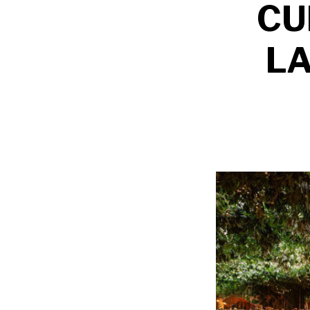
CU
LA