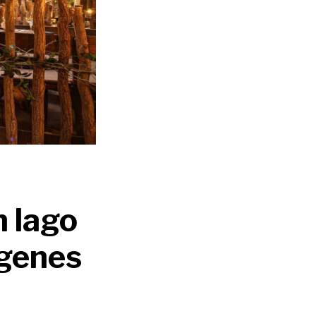
 lago
ígenes