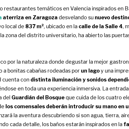
ro restaurantes temáticos en Valencia inspirados en B
a
aterriza en Zaragoza
desvelando su
nuevo destin
vo local de
837 m²
, u
bicado en la
calle de la Salle 4
, 
la zona del distrito universitario, ha abierto las puert
tico por la naturaleza donde degustar la mejor gastr
to a bonitas cabañas rodeadas por
un lago
y una impre
cal cuenta con
distinta iluminación y sonidos dependi
iéndose en toda una experiencia inmersiva. La entrada 
a del
Guardián del Bosque
que cuida de los cuatro e
nde
los comensales deberán introducir su mano en 
ará la aventura descubriendo si son agua, tierra, air
do cada detalle, los baños estarán inspirados en la
f