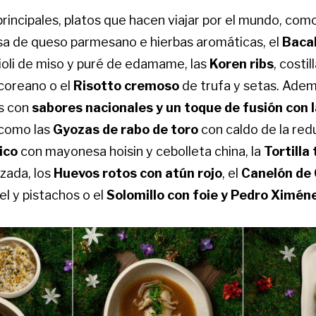
principales, platos que hacen viajar por el mundo, com
sa de queso parmesano e hierbas aromáticas, el
Bacal
ioli de miso y puré de edamame, las
Koren ribs
, costi
 coreano o el
Risotto cremoso
de trufa y setas. Adem
s con
sabores nacionales y un toque de fusión con
 como las
Gyozas de rabo de toro
con caldo de la red
rico
con mayonesa hoisin y cebolleta china, la
Tortilla
zada, los
Huevos rotos con atún rojo
, el
Canelón de 
l y pistachos o el
Solomillo con foie y Pedro Ximén