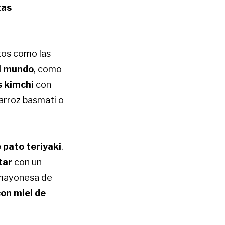
tas
atos como las
l mundo
, como
 kimchi
con
arroz basmati o
 pato teriyaki
,
tar
con un
mayonesa de
n miel de