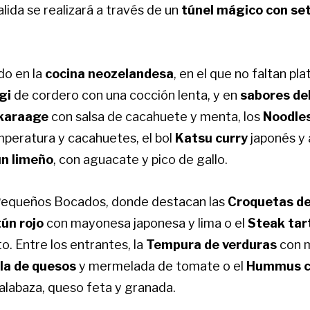
 salida se realizará a través de un
túnel mágico con se
do en la
cocina neozelandesa
, en el que no faltan pl
gi
de cordero con una cocción lenta, y en
sabores de
 karaage
con salsa de cacahuete y menta, los
Noodles
mperatura y cacahuetes, el bol
Katsu curry
japonés y 
ún limeño
, con aguacate y pico de gallo.
Pequeños Bocados, donde destacan las
Croquetas de
ún rojo
con mayonesa japonesa y lima o el
Steak tar
. Entre los entrantes, la
Tempura de verduras
con 
la de quesos
y mermelada de tomate o el
Hummus co
calabaza, queso feta y granada.