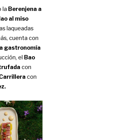
o la
Berenjena a
ao al miso
llas laqueadas
ás, cuenta con
 la gastronomía
ucción, el
Bao
 trufada
con
Carrillera
con
ez.