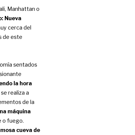
ali, Manhattan o
o: Nueva
muy cerca del
as de este
onomía sentados
sionante
endo la hora
se realiza a
lementos de la
una máquina
e o fuego.
amosa cueva de