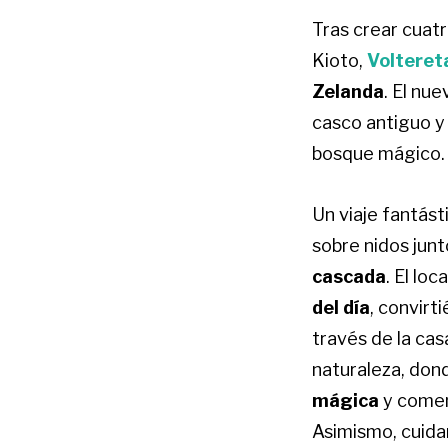
Tras crear cuat
Kioto,
Volteret
Zelanda
. El nue
casco antiguo y 
bosque mágico.
Un viaje fantás
sobre nidos jun
cascada
. El lo
del día
, convirt
través de la cas
naturaleza, do
mágica
y comenz
Asimismo, cuidan