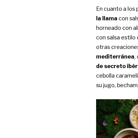
En cuanto a los 
la llama
con sal
horneado con al
con salsa estilo
otras creacione
mediterránea
,
de secreto ibé
cebolla carameli
su jugo, bechame