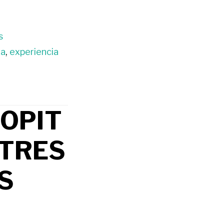
s
za
,
experiencia
POPIT
 TRES
S