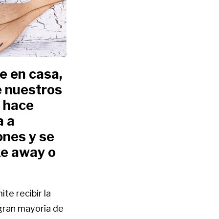
e en casa,
e nuestros
e hace
a a
ones y se
ke away o
te recibir la
 gran mayoría de