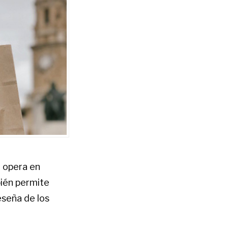
o opera en
bién permite
reseña de los