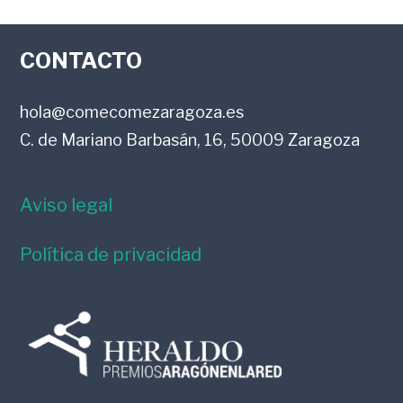
LOS
FOOTER
LECTORES
CONTACTO
hola@comecomezaragoza.es
C. de Mariano Barbasán, 16, 50009 Zaragoza
Aviso legal
Política de privacidad