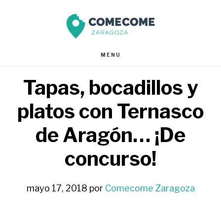
Saltar
Saltar
al
al
contenido
pie
MENU
principal
de
Tapas, bocadillos y
página
platos con Ternasco
de Aragón… ¡De
concurso!
mayo 17, 2018
por
Comecome Zaragoza