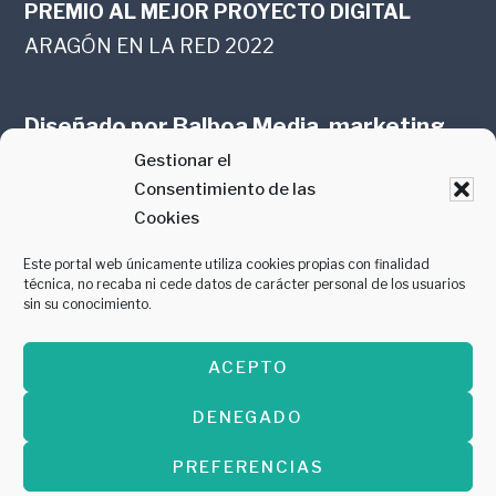
PREMIO AL MEJOR PROYECTO DIGITAL
ARAGÓN EN LA RED 2022
Diseñado por
Balboa Media, marketing
Gestionar el
online en Zaragoza
Consentimiento de las
Cookies
Este portal web únicamente utiliza cookies propias con finalidad
técnica, no recaba ni cede datos de carácter personal de los usuarios
sin su conocimiento.
PREMIO AL MEJOR CONTENIDO
ACEPTO
GASTROMANÍA 2018
DENEGADO
PREFERENCIAS
Copyright © 2026 ·
Diseñado por
Balboa