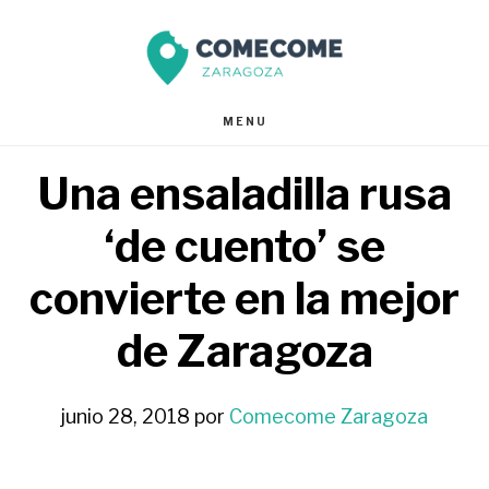
Saltar
Saltar
al
al
contenido
pie
MENU
principal
de
Una ensaladilla rusa
página
‘de cuento’ se
convierte en la mejor
de Zaragoza
junio 28, 2018
por
Comecome Zaragoza