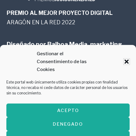
PREMIO AL MEJOR PROYECTO DIGITAL
ARAGÓN EN LA RED 2022
Diseñado por
Balboa Media, marketing
Gestionar el
online en Zaragoza
Consentimiento de las
Cookies
Este portal web únicamente utiliza cookies propias con finalidad
técnica, no recaba ni cede datos de carácter personal de los usuarios
sin su conocimiento.
PREMIO AL MEJOR CONTENIDO
ACEPTO
GASTROMANÍA 2018
DENEGADO