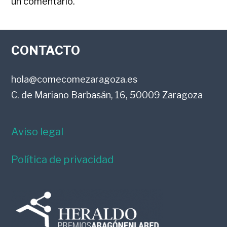
un comentario.
LOS
FOOTER
LECTORES
CONTACTO
hola@comecomezaragoza.es
C. de Mariano Barbasán, 16, 50009 Zaragoza
Aviso legal
Política de privacidad