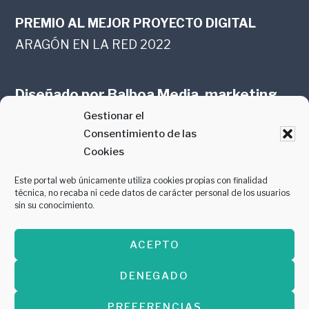
PREMIO AL MEJOR PROYECTO DIGITAL
ARAGÓN EN LA RED 2022
Diseñado por
Balboa Media, marketing
Gestionar el
online en Zaragoza
Consentimiento de las
Cookies
Este portal web únicamente utiliza cookies propias con finalidad
técnica, no recaba ni cede datos de carácter personal de los usuarios
sin su conocimiento.
PREMIO AL MEJOR CONTENIDO
ACEPTO
GASTROMANÍA 2018
DENEGADO
PREFERENCIAS