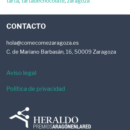
tarta
,
tartadechocolate
,
zaragoza
FOOTER
CONTACTO
hola@comecomezaragoza.es
C. de Mariano Barbasán, 16, 50009 Zaragoza
Aviso legal
Política de privacidad