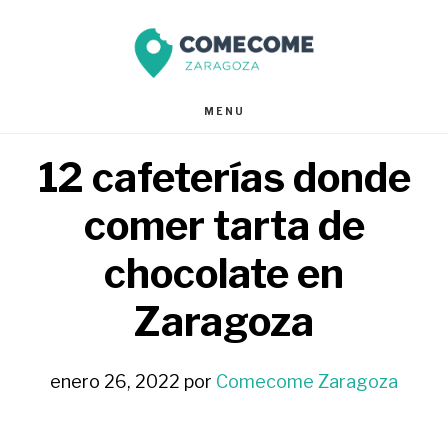
Saltar
Saltar
al
al
contenido
pie
MENU
principal
de
12 cafeterías donde
página
comer tarta de
chocolate en
Zaragoza
enero 26, 2022
por
Comecome Zaragoza