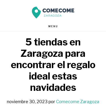
Saltar
Saltar
al
al
contenido
pie
MENU
principal
de
5 tiendas en
página
Zaragoza para
encontrar el regalo
ideal estas
navidades
noviembre 30, 2023
por
Comecome Zaragoza