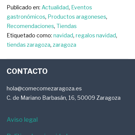
Publicado en:
Actualidad
,
Eventos
gastronómicos
,
Productos aragoneses
,
Recomendaciones
,
Tiendas
Etiquetado como:
navidad
,
regalos navidad
,
tiendas zaragoza
,
zaragoza
FOOTER
CONTACTO
hola@comecomezaragoza.es
C. de Mariano Barbasán, 16, 50009 Zaragoza
Aviso legal