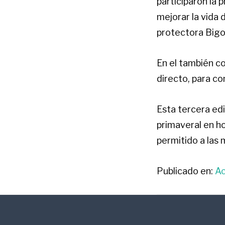
participaron la 
mejorar la vida
protectora Bigo
En el también co
directo, para co
Esta tercera ed
primaveral en ho
permitido a las 
Publicado en:
Ac
FOOTER