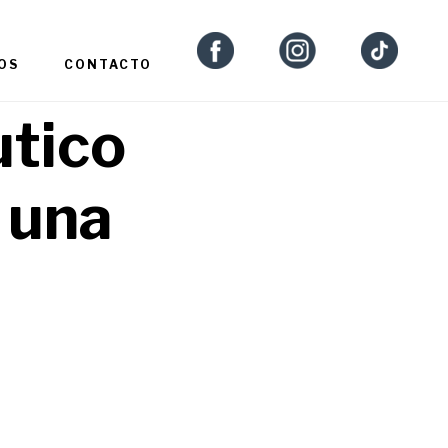
OS
CONTACTO
utico
 una