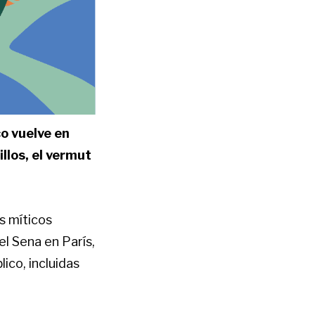
co vuelve en
llos, el vermut
s míticos
l Sena en París,
lico, incluidas