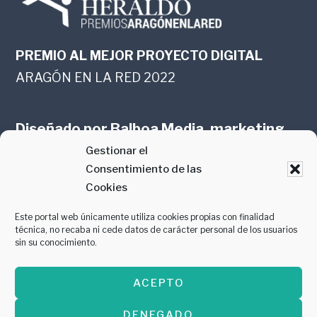
PREMIO AL MEJOR PROYECTO DIGITAL
ARAGÓN EN LA RED 2022
Diseñado por
Balboa Media, marketing
Gestionar el
online en Zaragoza
Consentimiento de las
Cookies
Este portal web únicamente utiliza cookies propias con finalidad
técnica, no recaba ni cede datos de carácter personal de los usuarios
sin su conocimiento.
PREMIO AL MEJOR CONTENIDO
ACEPTO
GASTROMANÍA 2018
DENEGADO