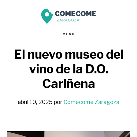
Saltar
Saltar
al
al
contenido
pie
MENU
principal
de
El nuevo museo del
página
vino de la D.O.
Cariñena
abril 10, 2025
por
Comecome Zaragoza