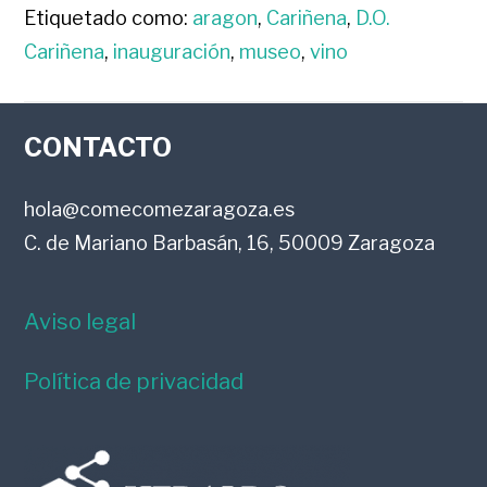
Etiquetado como:
aragon
,
Cariñena
,
D.O.
Cariñena
,
inauguración
,
museo
,
vino
FOOTER
CONTACTO
hola@comecomezaragoza.es
C. de Mariano Barbasán, 16, 50009 Zaragoza
Aviso legal
Política de privacidad