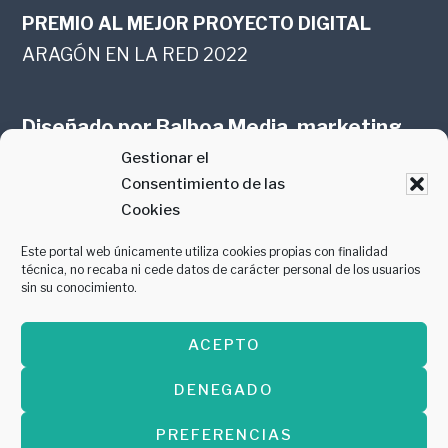
PREMIO AL MEJOR PROYECTO DIGITAL
ARAGÓN EN LA RED 2022
Diseñado por
Balboa Media, marketing
Gestionar el
online en Zaragoza
Consentimiento de las
Cookies
Este portal web únicamente utiliza cookies propias con finalidad
técnica, no recaba ni cede datos de carácter personal de los usuarios
sin su conocimiento.
PREMIO AL MEJOR CONTENIDO
ACEPTO
GASTROMANÍA 2018
DENEGADO
PREFERENCIAS