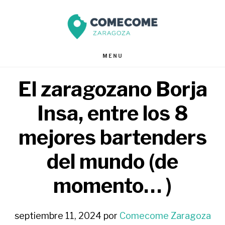
Saltar
Saltar
al
al
contenido
pie
MENU
principal
de
El zaragozano Borja
página
Insa, entre los 8
mejores bartenders
del mundo (de
momento… )
septiembre 11, 2024
por
Comecome Zaragoza