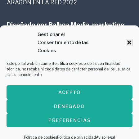
ARAGÓN EN LA RED 2022
Diseñado por
Balboa Media, marketing
Gestionar el
online en Zaragoza
Consentimiento de las
Cookies
Este portal web únicamente utiliza cookies propias con finalidad
técnica, no recaba ni cede datos de carácter personal de los usuarios
sin su conocimiento.
PREMIO AL MEJOR CONTENIDO
ACEPTO
GASTROMANÍA 2018
DENEGADO
PREFERENCIAS
Copyright © 2026 ·
Diseñado por
Balboa
Media, marketing online en Zaragoza
Política de cookies
Política de privacidad
Aviso legal