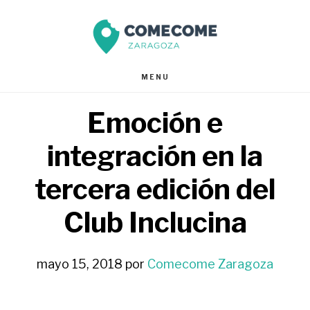
Saltar
Saltar
al
al
contenido
pie
MENU
principal
de
Emoción e
página
integración en la
tercera edición del
Club Inclucina
mayo 15, 2018
por
Comecome Zaragoza