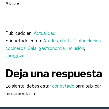
Atades.
Publicado en:
Actualidad
Etiquetado como:
Atades
,
chefs
,
Club inclucina
,
cocineros
,
Gala
,
gastronomía
,
inclusión
,
zaragoza
Deja una respuesta
INTERACCIONES
CON
Lo siento, debes estar
conectado
para publicar
un comentario.
LOS