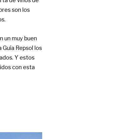
carta de vinos de
ores son los
os.
an un muy buen
a Guía Repsol los
ados. Y estos
idos con esta