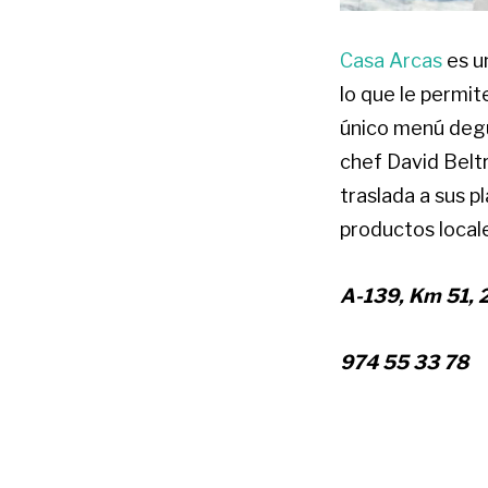
Casa Arcas
es u
lo que le permit
único menú degu
chef David Beltr
traslada a sus p
productos local
A-139, Km 51, 
974 55 33 78