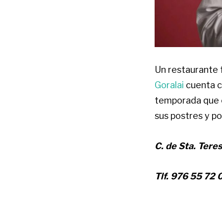
Un restaurante f
Goralai
cuenta c
temporada que c
sus postres y po
C. de Sta. Tere
Tlf.
976 55 72 