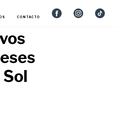
OS
CONTACTO
evos
neses
 Sol