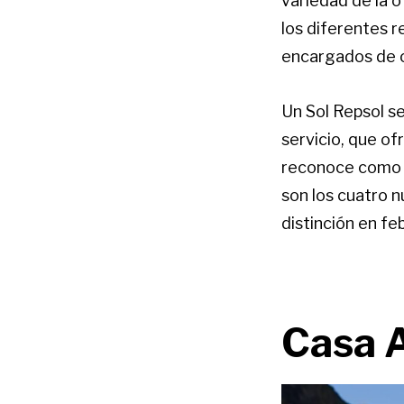
variedad de la of
los diferentes r
encargados de o
Un Sol Repsol s
servicio, que of
reconoce como e
son los cuatro 
distinción en fe
Casa 