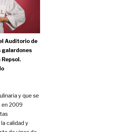
el Auditorio de
s galardones
 Repsol.
do
linaria y que se
e en 2009
utas
la calidad y