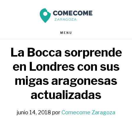
Saltar
Saltar
al
al
contenido
pie
MENU
principal
de
La Bocca sorprende
página
en Londres con sus
migas aragonesas
actualizadas
junio 14, 2018
por
Comecome Zaragoza