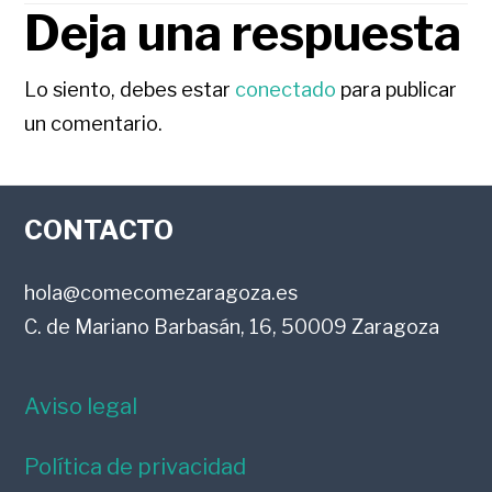
Deja una respuesta
INTERACCIONES
CON
Lo siento, debes estar
conectado
para publicar
un comentario.
LOS
FOOTER
LECTORES
CONTACTO
hola@comecomezaragoza.es
C. de Mariano Barbasán, 16, 50009 Zaragoza
Aviso legal
Política de privacidad