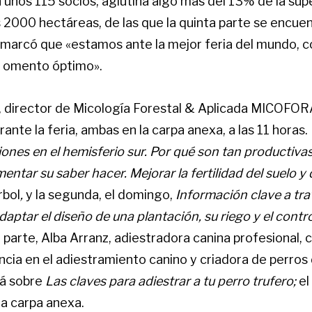
 unos 115 socios, aglutina algo más del 13% de la supe
 2000 hectáreas, de las que la quinta parte se encuen
emarcó que «estamos ante la mejor feria del mundo, co
u omento óptimo».
, director de Micología Forestal & Aplicada MICOFOR
ante la feria, ambas en la carpa anexa, a las 11 horas. 
iones en el hemisferio sur. Por qué son tan productiv
tar su saber hacer. Mejorar la fertilidad del suelo y 
rbol
,
y la segunda, el domingo,
Información clave a tr
ptar el diseño de una plantación, su riego y el contr
 parte, Alba Arranz, adiestradora canina profesional, 
cia en el adiestramiento canino y criadora de perros 
rá sobre
Las claves para adiestrar a tu perro trufero;
el
la carpa anexa.