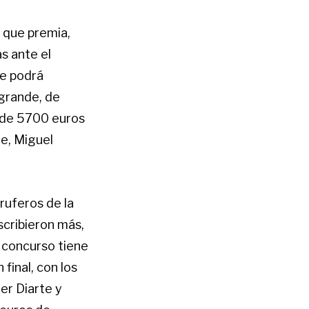
s que premia,
s ante el
ue podrá
 grande, de
r de 5700 euros
te, Miguel
ruferos de la
scribieron más,
l concurso tiene
 final, con los
er Diarte y