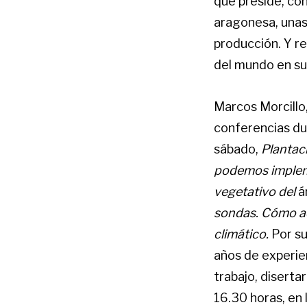
que preside, con
aragonesa, unas
producción. Y r
del mundo en s
Marcos Morcillo
conferencias dur
sábado,
Plantac
podemos implemen
vegetativo del
á
sondas. Cómo ada
climático.
Por su
años de experien
trabajo, diserta
16.30 horas, en 