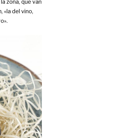
la zona, que van
 «la del vino,
o».