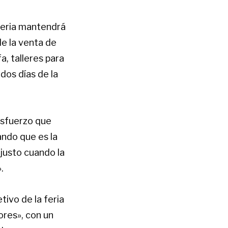
 feria mantendrá
e la venta de
a, talleres para
dos días de la
esfuerzo que
ando que es la
 justo cuando la
.
tivo de la feria
ores», con un