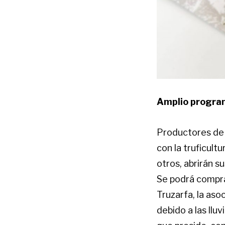
Amplio progr
Productores de t
con la truficult
otros, abrirán s
Se podrá compra
Truzarfa, la aso
debido a las llu