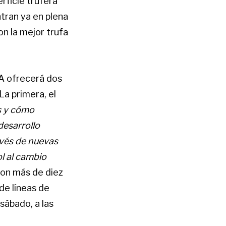
rficie trufera
tran ya en plena
n la mejor trufa
A ofrecerá dos
La primera, el
as y cómo
desarrollo
avés de nuevas
ol al cambio
con más de diez
de líneas de
 sábado, a las