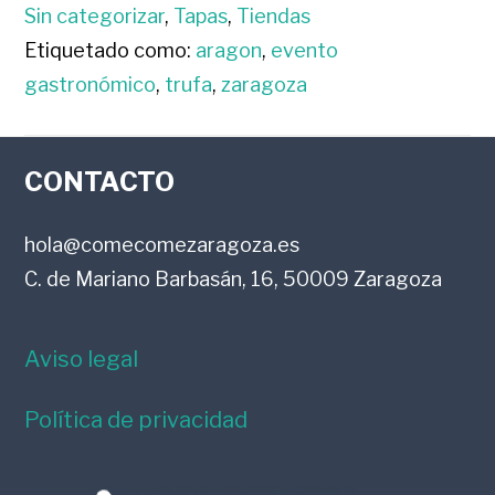
Sin categorizar
,
Tapas
,
Tiendas
Etiquetado como:
aragon
,
evento
gastronómico
,
trufa
,
zaragoza
FOOTER
CONTACTO
hola@comecomezaragoza.es
C. de Mariano Barbasán, 16, 50009 Zaragoza
Aviso legal
Política de privacidad