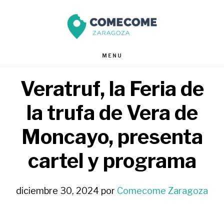
Saltar
Saltar
al
al
contenido
pie
MENU
principal
de
Veratruf, la Feria de
página
la trufa de Vera de
Moncayo, presenta
cartel y programa
diciembre 30, 2024
por
Comecome Zaragoza