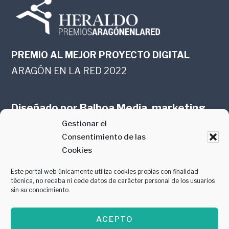
PREMIO AL MEJOR PROYECTO DIGITAL
ARAGÓN EN LA RED 2022
Diseñado por
Balboa Media, marketing
Gestionar el
online en Zaragoza
Consentimiento de las
Cookies
Este portal web únicamente utiliza cookies propias con finalidad
técnica, no recaba ni cede datos de carácter personal de los usuarios
sin su conocimiento.
PREMIO AL MEJOR CONTENIDO
ACEPTO