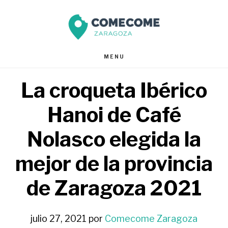
Saltar
Saltar
al
al
contenido
pie
MENU
principal
de
La croqueta Ibérico
página
Hanoi de Café
Nolasco elegida la
mejor de la provincia
de Zaragoza 2021
julio 27, 2021
por
Comecome Zaragoza