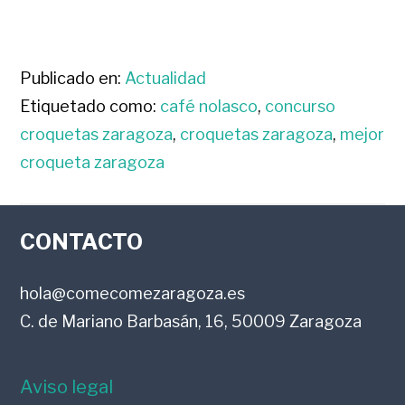
Publicado en:
Actualidad
Etiquetado como:
café nolasco
,
concurso
croquetas zaragoza
,
croquetas zaragoza
,
mejor
croqueta zaragoza
FOOTER
CONTACTO
hola@comecomezaragoza.es
C. de Mariano Barbasán, 16, 50009 Zaragoza
Aviso legal