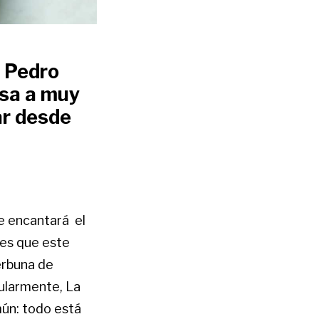
e Pedro
esa a muy
ar desde
te encantará el
 es que este
Cerbuna de
pularmente, La
mún: todo está