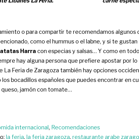
te Libanés La Feria.
carne especi
iento o para compartir te recomendamos algunos de
ncionado, como el hummus o el labne, y si te gustan 
patatas Harra
con especias y salsas… Y como en todo
empre hay alguna persona que prefiere apostar por lo 
te La Feria de Zaragoza también hay opciones occide
los bocadillos españoles que puedes encontrar en cua
n queso, jamón con tomate…
mida internacional
,
Recomendaciones
o:
la feria
,
la feria zaragoza
,
restaurante arabe zarag