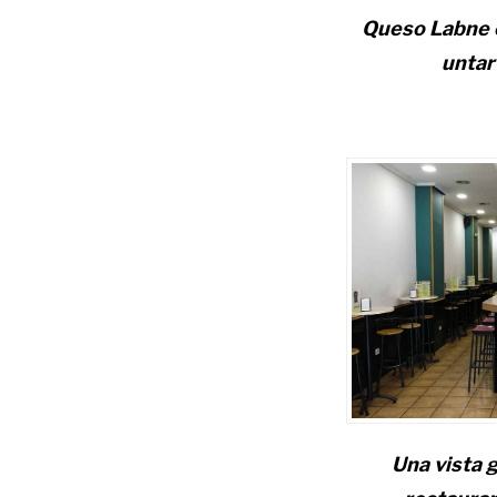
Queso Labne c
untar
Una vista g