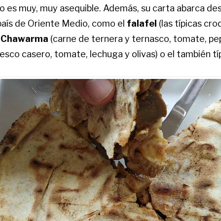
io es muy, muy asequible. Además, su carta abarca de
 país de Oriente Medio, como el
falafel
(las típicas cr
l
Chawarma
(carne de ternera y ternasco, tomate, pepin
esco casero, tomate, lechuga y olivas) o el también 