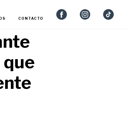
OS
CONTACTO
ante
a que
ente