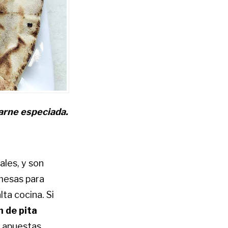
carne especiada.
les, y son
mesas para
lta cocina. Si
n de pita
s apuestas