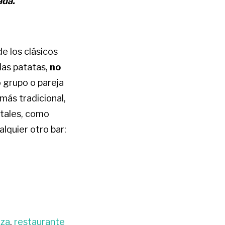
ada.
 los clásicos
las patatas,
no
 grupo o pareja
más tradicional,
ntales, como
lquier otro bar:
oza
,
restaurante