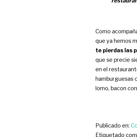
restauran
Como acompañam
que ya hemos me
te pierdas las 
que se precie si
en el restauran
hamburguesas o 
lomo, bacon co
Publicado en:
Co
Etiquetado com