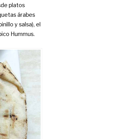
sde platos
oquetas árabes
illo y salsa), el
típico Hummus.