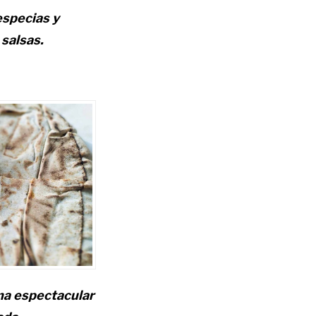
especias y
salsas.
una espectacular