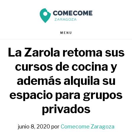
Saltar
Saltar
al
al
contenido
pie
MENU
principal
de
La Zarola retoma sus
página
cursos de cocina y
además alquila su
espacio para grupos
privados
junio 8, 2020
por
Comecome Zaragoza