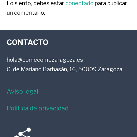
CON
Lo siento, debes estar
conectado
para publicar
un comentario.
LOS
FOOTER
LECTORES
CONTACTO
hola@comecomezaragoza.es
C. de Mariano Barbasán, 16, 50009 Zaragoza
Aviso legal
Política de privacidad