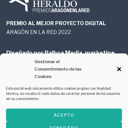
PREMIO AL MEJOR PROYECTO DIGITAL
ARAGÓN EN LA RED 2022
Diseñado por
Balboa Media, marketing
Gestionar el
online en Zaragoza
Consentimiento de las
Cookies
Este portal web únicamente utiliza cookies propias con finalidad
técnica, no recaba ni cede datos de carácter personal de los usuarios
sin su conocimiento.
PREMIO AL MEJOR CONTENIDO
ACEPTO
GASTROMANÍA 2018
DENEGADO