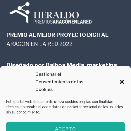
PREMIO AL MEJOR PROYECTO DIGITAL
ARAGÓN EN LA RED 2022
Diseñado por
Balboa Media, marketing
Gestionar el
online en Zaragoza
Consentimiento de las
Cookies
Este portal web únicamente utiliza cookies propias con finalidad
técnica, no recaba ni cede datos de carácter personal de los usuarios
sin su conocimiento.
PREMIO AL MEJOR CONTENIDO
ACEPTO