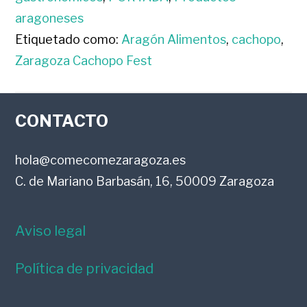
aragoneses
Etiquetado como:
Aragón Alimentos
,
cachopo
,
Zaragoza Cachopo Fest
FOOTER
CONTACTO
hola@comecomezaragoza.es
C. de Mariano Barbasán, 16, 50009 Zaragoza
Aviso legal
Política de privacidad