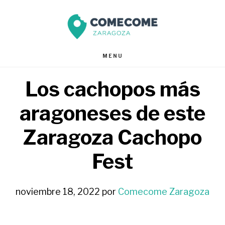
Saltar
Saltar
al
al
contenido
pie
MENU
principal
de
Los cachopos más
página
aragoneses de este
Zaragoza Cachopo
Fest
noviembre 18, 2022
por
Comecome Zaragoza