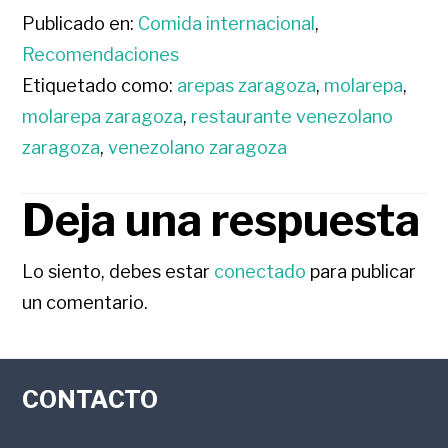
Publicado en:
Comida internacional
,
Recomendaciones
Etiquetado como:
arepas zaragoza
,
molarepa
,
molarepa zaragoza
,
restaurante venezolano
zaragoza
,
venezolano zaragoza
Deja una respuesta
INTERACCIONES
CON
Lo siento, debes estar
conectado
para publicar
un comentario.
LOS
FOOTER
LECTORES
CONTACTO