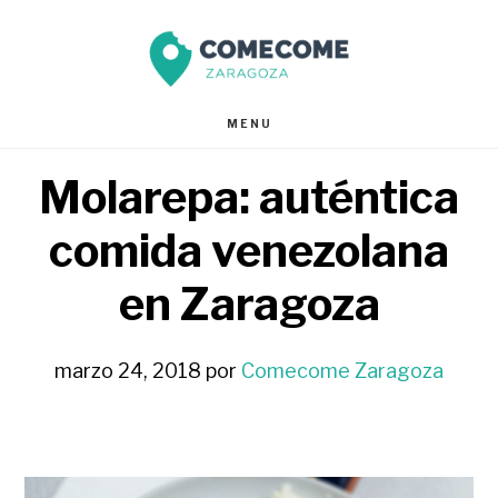
Saltar
Saltar
al
al
contenido
pie
MENU
principal
de
Molarepa: auténtica
página
comida venezolana
en Zaragoza
marzo 24, 2018
por
Comecome Zaragoza