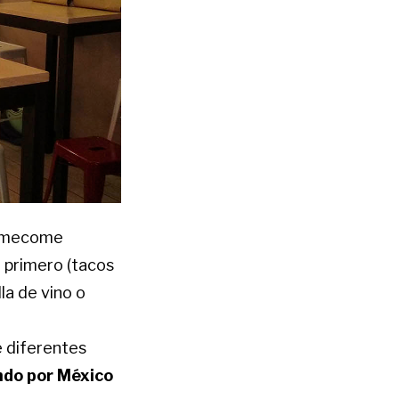
 Comecome
 primero (tacos
la de vino o
e diferentes
ndo por México