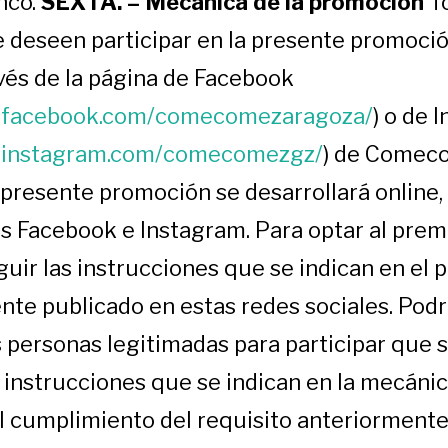
nco.
SEXTA. – Mecánica de la promoción
T
 deseen participar en la presente promoci
avés de la página de Facebook
w.facebook.com/comecomezaragoza/
) o de 
w.instagram.com/comecomezgz/
) de Comec
 presente promoción se desarrollará online, 
es Facebook e Instagram.
Para optar al prem
uir las instrucciones que se indican en el 
nte publicado en estas redes sociales.
Podr
s personas legitimadas para participar que 
 instrucciones que se indican en la mecánic
l cumplimiento del requisito anteriorment