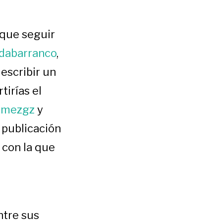
 que seguir
dabarranco
,
 escribir un
irías el
omezgz
y
 publicación
 con la que
tre sus