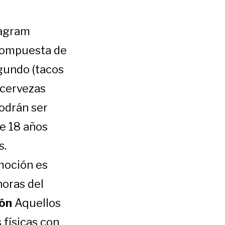
tagram
compuesta de
egundo (tacos
 cervezas
odrán ser
de 18 años
s.
moción es
horas del
ión
Aquellos
 físicas con