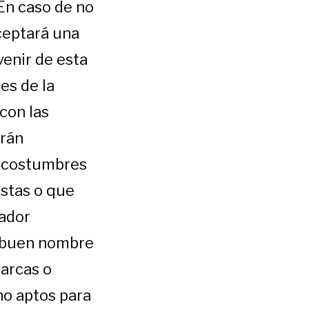
 En caso de no
ceptará una
venir de esta
es de la
con las
arán
s costumbres
istas o que
zador
al buen nombre
arcas o
no aptos para