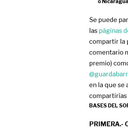
o Nicaragu
Se puede par
las
páginas 
compartir la 
comentario m
premio) com
@guardabarr
en la que se
compartirías 
BASES DEL SO
PRIMERA.- O