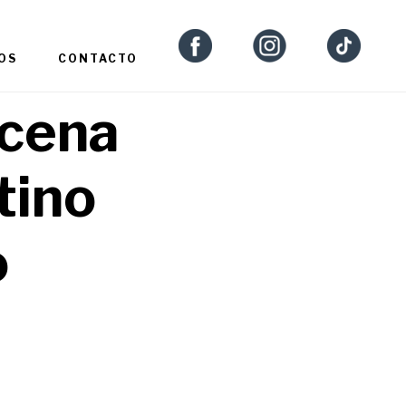
OS
CONTACTO
 cena
tino
o