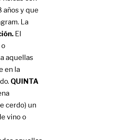
8 años y que
agram. La
ión.
El
 o
a aquellas
e en la
ado.
QUINTA
ena
e cerdo) un
de vino o