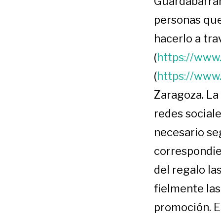
Guardabarra
personas que
hacerlo a tr
(
https://ww
(
https://ww
Zaragoza.
La
redes social
necesario seg
correspondie
del regalo la
fielmente las
promoción.
E