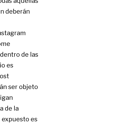
odas aquellas
ón deberán
Instagram
ome
dentro de las
io es
post
án ser objeto
sigan
a de la
e expuesto es