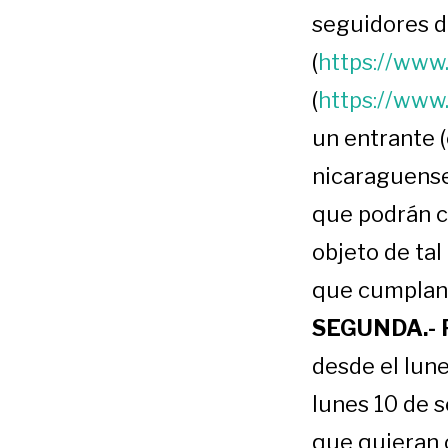
seguidores 
(
https://ww
(
https://ww
un entrante (
nicaraguenses
que podrán c
objeto de tal
que cumplan 
SEGUNDA.- P
desde el lun
lunes 10 de 
que quieran 