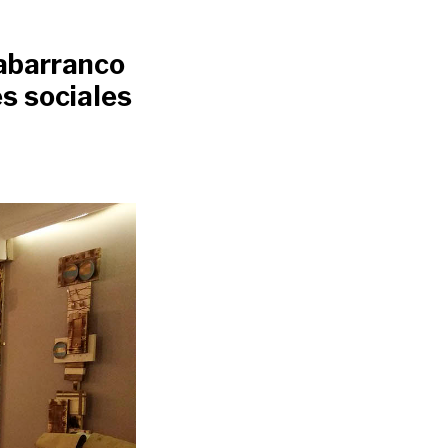
abarranco
es sociales