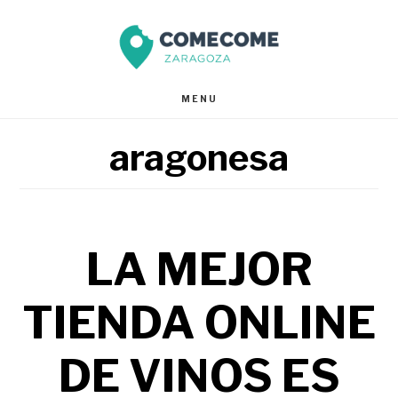
Saltar
Saltar
al
al
contenido
pie
MENU
principal
de
aragonesa
página
LA MEJOR
TIENDA ONLINE
DE VINOS ES