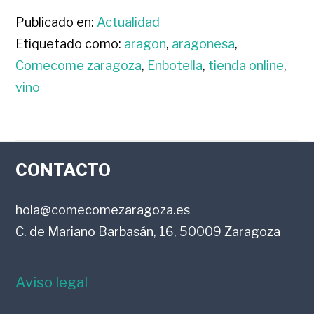
Publicado en:
Actualidad
Etiquetado como:
aragon
,
aragonesa
,
Comecome zaragoza
,
Enbotella
,
tienda online
,
vino
FOOTER
CONTACTO
hola@comecomezaragoza.es
C. de Mariano Barbasán, 16, 50009 Zaragoza
Aviso legal