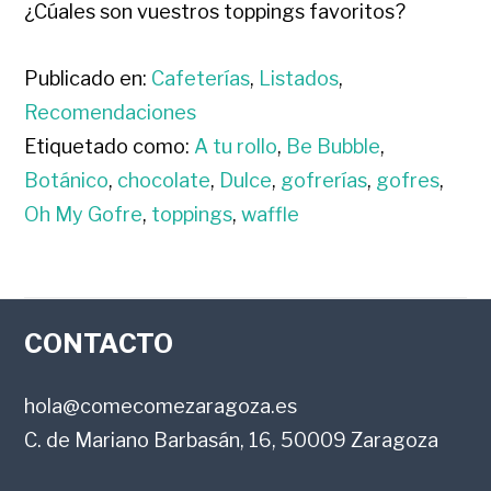
¿Cúales son vuestros toppings favoritos?
Publicado en:
Cafeterías
,
Listados
,
Recomendaciones
Etiquetado como:
A tu rollo
,
Be Bubble
,
Botánico
,
chocolate
,
Dulce
,
gofrerías
,
gofres
,
Oh My Gofre
,
toppings
,
waffle
FOOTER
CONTACTO
hola@comecomezaragoza.es
C. de Mariano Barbasán, 16, 50009 Zaragoza