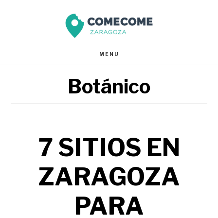
Saltar
Saltar
al
al
contenido
pie
MENU
principal
de
Botánico
página
7 SITIOS EN
ZARAGOZA
PARA