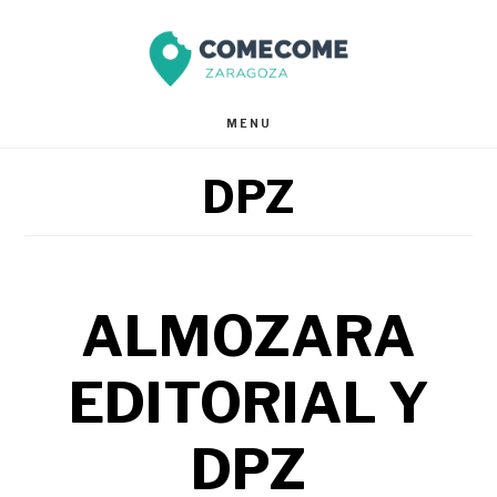
Saltar
Saltar
al
al
contenido
pie
MENU
principal
de
DPZ
página
ALMOZARA
EDITORIAL Y
DPZ