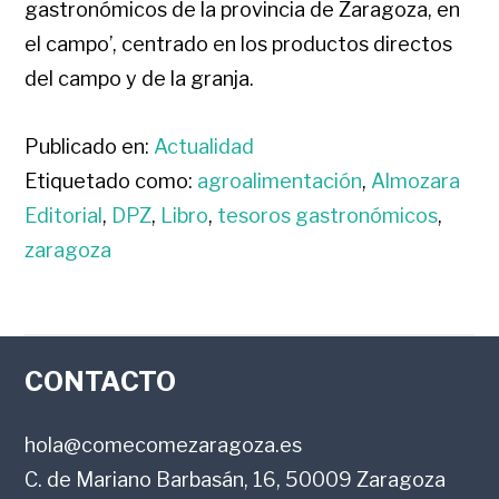
gastronómicos de la provincia de Zaragoza, en
el campo’, centrado en los productos directos
del campo y de la granja.
Publicado en:
Actualidad
Etiquetado como:
agroalimentación
,
Almozara
Editorial
,
DPZ
,
Libro
,
tesoros gastronómicos
,
zaragoza
FOOTER
CONTACTO
hola@comecomezaragoza.es
C. de Mariano Barbasán, 16, 50009 Zaragoza