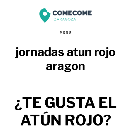
Saltar
Saltar
al
al
contenido
pie
MENU
principal
de
jornadas atun rojo
página
aragon
¿TE GUSTA EL
ATÚN ROJO?