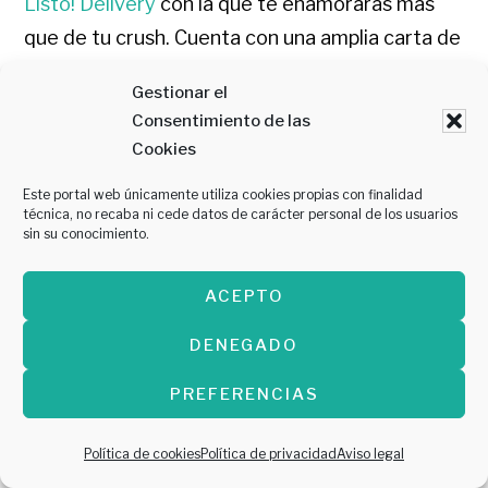
Listo! Delivery
con la que te enamorarás más
que de tu crush. Cuenta con una amplia carta de
hamburguesas con ingredientes y mezclas muy
Gestionar el
originales entre las que destacan su Smash, con
Consentimiento de las
doble burger smash de La Finca en pan brioche
Cookies
con queso, Bacon crujiente, cebolla y su salsa
Este portal web únicamente utiliza cookies propias con finalidad
Crush; o su Canard, una hamburguesa de 140 g
técnica, no recaba ni cede datos de carácter personal de los usuarios
sin su conocimiento.
de La Finca en pan brioche, seta portobello
salteada, mousse de foie, jamón de pato,
ACEPTO
cebolla caramelizada, canónigos y salsa de
mostaza y miel. Se puede pedir en formato
take
DENEGADO
away
tanto a través del teléfono móvil como
PREFERENCIAS
directamente en el kiosko de su
establecimiento o
delivery
con Glovo.
Política de cookies
Política de privacidad
Aviso legal