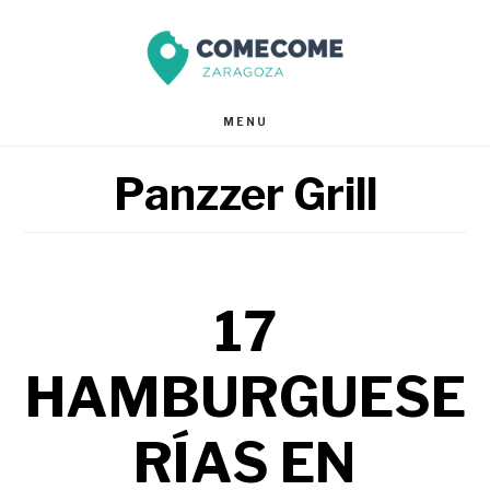
Saltar
Saltar
al
al
contenido
pie
MENU
principal
de
Panzzer Grill
página
17
HAMBURGUESE
RÍAS EN