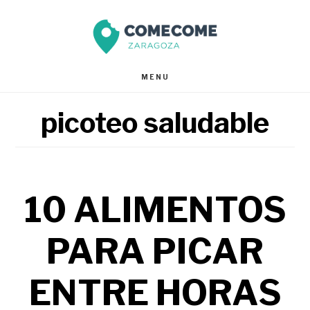
Saltar
Saltar
al
al
contenido
pie
MENU
principal
de
picoteo saludable
página
10 ALIMENTOS
PARA PICAR
ENTRE HORAS