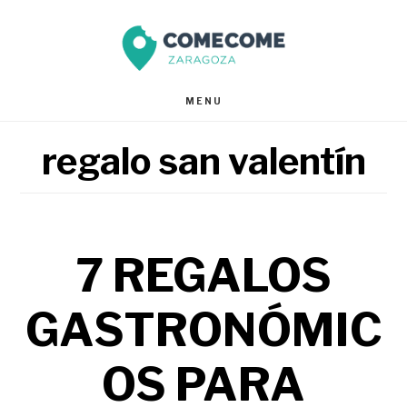
Saltar
Saltar
al
al
contenido
pie
MENU
principal
de
regalo san valentín
página
7 REGALOS
GASTRONÓMIC
OS PARA