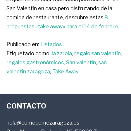
San Valentín en casa pero disfrutando de la
comida de restaurante, descubre estas
8
propuestas «take away» para el 14 de febrero
.
Publicado en:
Listados
Etiquetado como:
la zarola
,
regalo san valentín
,
regalos gastronómicos
,
San valentín
,
san
valentin zaragoza
,
Take Away
FOOTER
CONTACTO
hola@comecomezaragoza.es