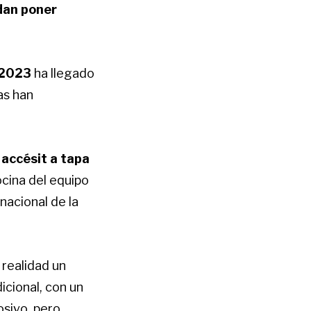
dan poner
 2023
ha llegado
as han
 accésit a tapa
ocina del equipo
nacional de la
 realidad un
cional, con un
osivo, pero