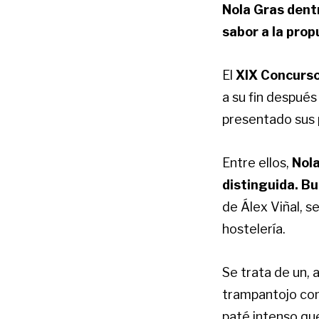
Nola Gras dent
sabor a la pro
El
XIX Concurso
a su fin después
presentado sus 
Entre ellos,
Nola
distinguida. B
de Álex Viñal, s
hostelería.
Se trata de un, 
trampantojo com
paté intenso que