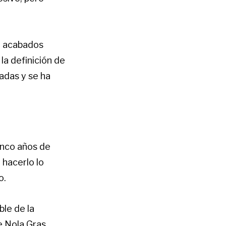
on acabados
la definición de
adas y se ha
inco años de
 hacerlo lo
o.
ble de la
e Nola Gras