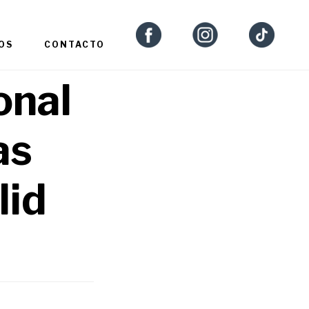
OS
CONTACTO
onal
as
lid