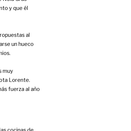
nto y que él
ropuestas al
narse un hueco
mios.
os muy
ota Lorente.
ás fuerza al año
las cocinas de