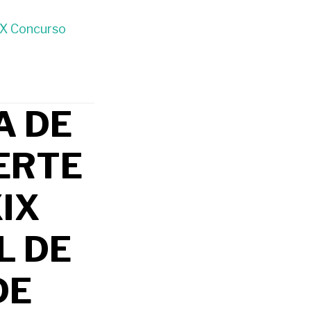
IX Concurso
A DE
ERTE
XIX
L DE
DE