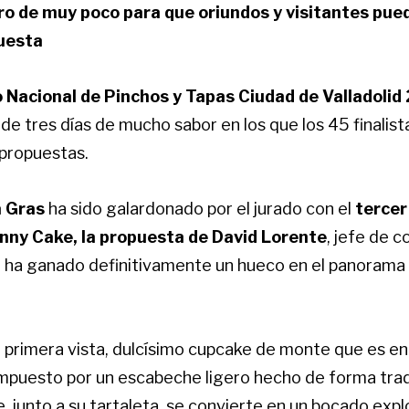
ro de muy poco para que oriundos y visitantes pue
puesta
 Nacional de Pinchos y Tapas Ciudad de Valladolid
 de tres días de mucho sabor en los que los 45 finalist
propuestas.
 Gras
ha sido galardonado por el jurado con el
tercer
unny Cake, la propuesta de David Lorente
, jefe de c
e ha ganado definitivamente un hueco en el panorama 
a primera vista, dulcísimo cupcake de monte que es en
puesto por un escabeche ligero hecho de forma tradi
, junto a su tartaleta, se convierte en un bocado expl