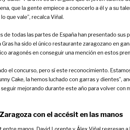
na, que la gente empiece a conocerlo a él y a su tale
o que vale”, recalca Viñal.
s de todas las partes de España han presentado sus p
a Gras ha sido el único restaurante zaragozano en ga
 único aragonés en conseguir una mención en estos pre
o el concurso, pero sí este reconocimiento. Estam
unny Cake, la hemos luchado con garras y dientes”, an
 seguir mejorando durante este año para volver con m
 Zaragoza con el accésit en las manos
t entre manos, David Lorente y Álex Viñal regresan a 