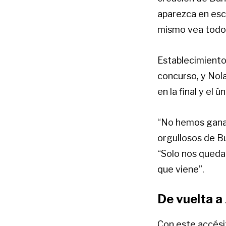
aparezca en esce
mismo vea todo l
Establecimiento
concurso, y Nol
en la final y el
“No hemos ganad
orgullosos de B
“Solo nos queda
que viene”.
De vuelta a
Con este accési