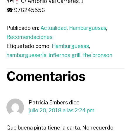
🗺
C/ Antonio Val Carreres, 1
☎ 976245556
Publicado en:
Actualidad
,
Hamburguesas
,
Recomendaciones
Etiquetado como:
Hamburguesas
,
hamburgueseria
,
infiernos grill
,
the bronson
Comentarios
INTERACCIONES
CON
Patricia Embers
dice
LOS
julio 20, 2018 a las 2:24 pm
LECTORES
Que buena pinta tiene la carta. No recuerdo