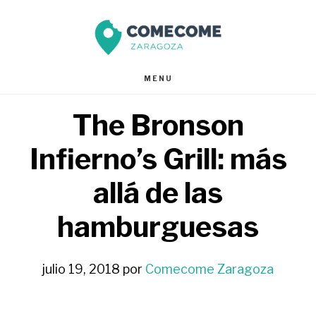
Saltar
Saltar
al
al
contenido
pie
MENU
principal
de
The Bronson
página
Infierno’s Grill: más
allá de las
hamburguesas
julio 19, 2018
por
Comecome Zaragoza