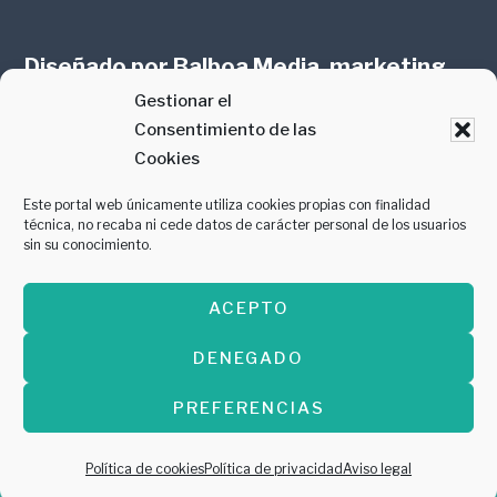
Diseñado por
Balboa Media, marketing
Gestionar el
online en Zaragoza
Consentimiento de las
Cookies
Este portal web únicamente utiliza cookies propias con finalidad
técnica, no recaba ni cede datos de carácter personal de los usuarios
sin su conocimiento.
PREMIO AL MEJOR CONTENIDO
ACEPTO
GASTROMANÍA 2018
DENEGADO
PREFERENCIAS
Copyright © 2026 ·
Diseñado por
Balboa
Media, marketing online en Zaragoza
Política de cookies
Política de privacidad
Aviso legal