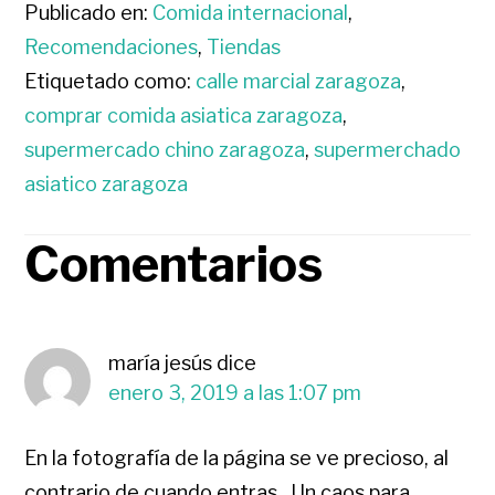
Publicado en:
Comida internacional
,
Recomendaciones
,
Tiendas
Etiquetado como:
calle marcial zaragoza
,
comprar comida asiatica zaragoza
,
supermercado chino zaragoza
,
supermerchado
asiatico zaragoza
Comentarios
INTERACCIONES
CON
maría jesús
dice
LOS
enero 3, 2019 a las 1:07 pm
LECTORES
En la fotografía de la página se ve precioso, al
contrario de cuando entras.. Un caos para