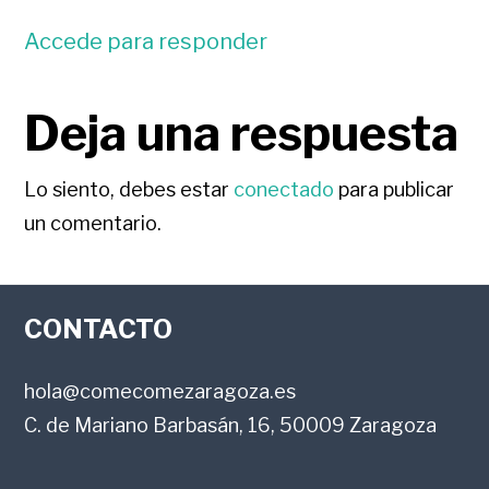
Accede para responder
Deja una respuesta
Lo siento, debes estar
conectado
para publicar
un comentario.
FOOTER
CONTACTO
hola@comecomezaragoza.es
C. de Mariano Barbasán, 16, 50009 Zaragoza