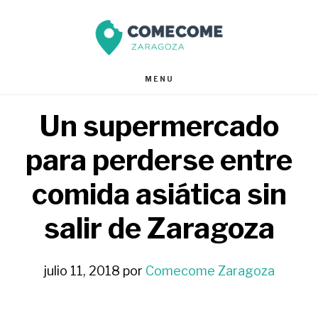
Saltar
Saltar
al
al
contenido
pie
MENU
principal
de
Un supermercado
página
para perderse entre
comida asiática sin
salir de Zaragoza
julio 11, 2018
por
Comecome Zaragoza