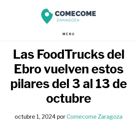
Saltar
Saltar
al
al
contenido
pie
MENU
principal
de
Las FoodTrucks del
página
Ebro vuelven estos
pilares del 3 al 13 de
octubre
octubre 1, 2024
por
Comecome Zaragoza