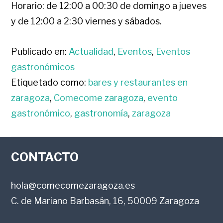
Horario: de 12:00 a 00:30 de domingo a jueves
y de 12:00 a 2:30 viernes y sábados.
Publicado en:
Actualidad
,
Eventos
,
Eventos
gastronómicos
Etiquetado como:
bares y restaurantes en
zaragoza
,
Comecome zaragoza
,
evento
gastronómico
,
gastronomía
,
zaragoza
FOOTER
CONTACTO
hola@comecomezaragoza.es
C. de Mariano Barbasán, 16, 50009 Zaragoza