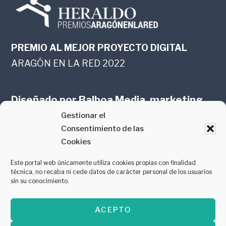
PREMIO AL MEJOR PROYECTO DIGITAL
ARAGÓN EN LA RED 2022
Diseñado por
Balboa Media, marketing
Gestionar el
online en Zaragoza
Consentimiento de las
Cookies
Este portal web únicamente utiliza cookies propias con finalidad
técnica, no recaba ni cede datos de carácter personal de los usuarios
sin su conocimiento.
PREMIO AL MEJOR CONTENIDO
ACEPTO
GASTROMANÍA 2018