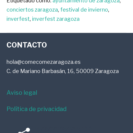
Etiquetado como:
ayuntamiento de zaragoza
,
conciertos zaragoza
,
festival de invierno
,
inverfest
,
inverfest zaragoza
FOOTER
CONTACTO
hola@comecomezaragoza.es
C. de Mariano Barbasán, 16, 50009 Zaragoza
Aviso legal
Política de privacidad