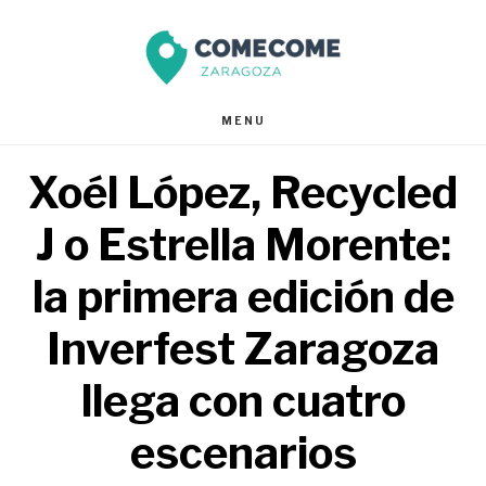
Saltar
Saltar
al
al
contenido
pie
MENU
principal
de
Xoél López, Recycled
página
J o Estrella Morente:
la primera edición de
Inverfest Zaragoza
llega con cuatro
escenarios