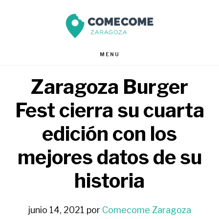
Saltar
Saltar
al
al
contenido
pie
MENU
principal
de
Zaragoza Burger
página
Fest cierra su cuarta
edición con los
mejores datos de su
historia
junio 14, 2021
por
Comecome Zaragoza