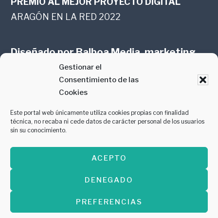
PREMIO AL MEJOR PROYECTO DIGITAL
ARAGÓN EN LA RED 2022
Diseñado por
Balboa Media, marketing
Gestionar el
online en Zaragoza
Consentimiento de las
Cookies
Este portal web únicamente utiliza cookies propias con finalidad
técnica, no recaba ni cede datos de carácter personal de los usuarios
sin su conocimiento.
PREMIO AL MEJOR CONTENIDO
ACEPTO
GASTROMANÍA 2018
DENEGADO
PREFERENCIAS
Copyright © 2026 ·
Diseñado por
Balboa