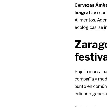
Cervezas Ámbar
Inagraf,
así com
Alimentos. Ad
ecológicas,
se i
Zarago
festiv
Bajo la marca p
compañía y medi
punto en común 
culinario gener