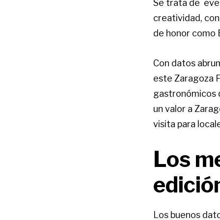
Se trata de eve
creatividad, con
de honor como E
Con datos abrum
este Zaragoza F
gastronómicos q
un valor a Zarag
visita para local
Los me
edició
Los buenos dato