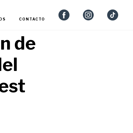
OS
CONTACTO
ón de
del
est