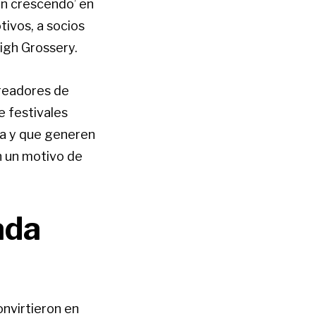
in crescendo’ en
tivos, a socios
igh Grossery.
readores de
e festivales
ía y que generen
n un motivo de
ada
onvirtieron en