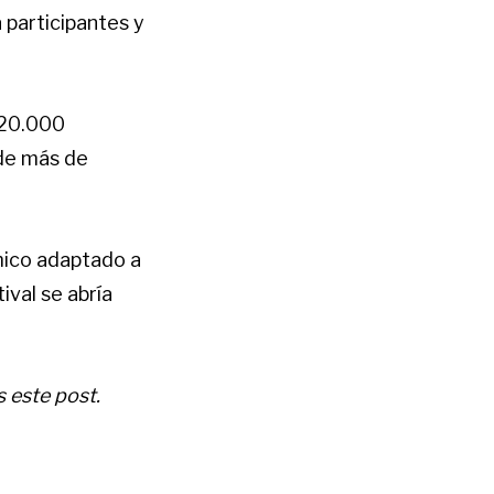
a participantes y
e 20.000
 de más de
mico adaptado a
ival se abría
 este post.