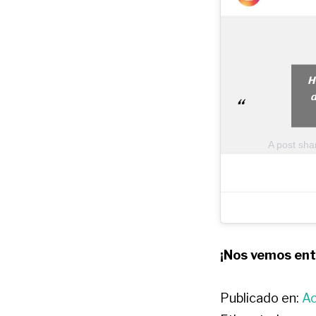
H
A post sh
¡Nos vemos ent
Publicado en:
Ac