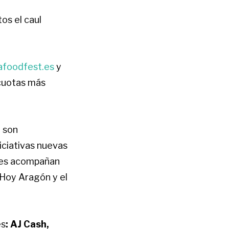
os el caul
foodfest.es
y
 cuotas más
 son
iciativas nuevas
 Les acompañan
Hoy Aragón y el
es
: AJ Cash,