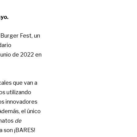
ayo.
 Burger Fest, un
dario
junio de 2022 en
cales que van a
s utilizando
os innovadores
Además, el único
rmatos
de
a son ¡BARES!