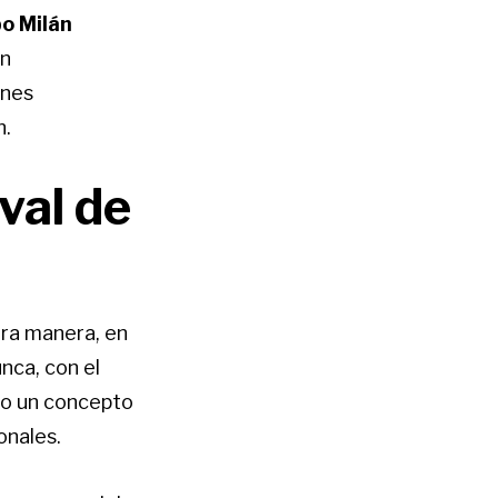
po Milán
ón
rnes
n.
val de
tra manera, en
nca, con el
 o un concepto
onales.