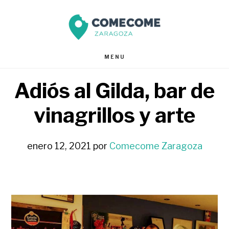
Saltar
Saltar
al
al
contenido
pie
MENU
principal
de
Adiós al Gilda, bar de
página
vinagrillos y arte
enero 12, 2021
por
Comecome Zaragoza