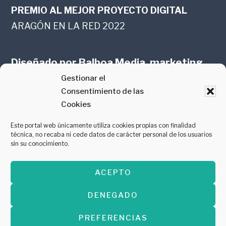
PREMIO AL MEJOR PROYECTO DIGITAL
ARAGÓN EN LA RED 2022
Diseñado por
Balboa Media, marketing
Gestionar el
online en Zaragoza
Consentimiento de las
Cookies
Este portal web únicamente utiliza cookies propias con finalidad
técnica, no recaba ni cede datos de carácter personal de los usuarios
sin su conocimiento.
PREMIO AL MEJOR CONTENIDO
ACEPTO
GASTROMANÍA 2018
DENEGADO
PREFERENCIAS