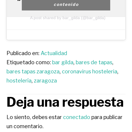
contenido
A post shared by bar_gilda (@bar_gilda)
Publicado en:
Actualidad
Etiquetado como:
bar gilda
,
bares de tapas
,
bares tapas zaragoza
,
coronavirus hosteleria
,
hostelería
,
zaragoza
Deja una respuesta
INTERACCIONES
CON
Lo siento, debes estar
conectado
para publicar
un comentario.