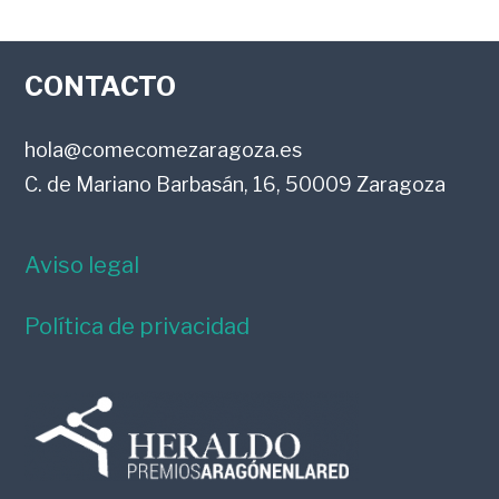
LOS
FOOTER
LECTORES
CONTACTO
hola@comecomezaragoza.es
C. de Mariano Barbasán, 16, 50009 Zaragoza
Aviso legal
Política de privacidad