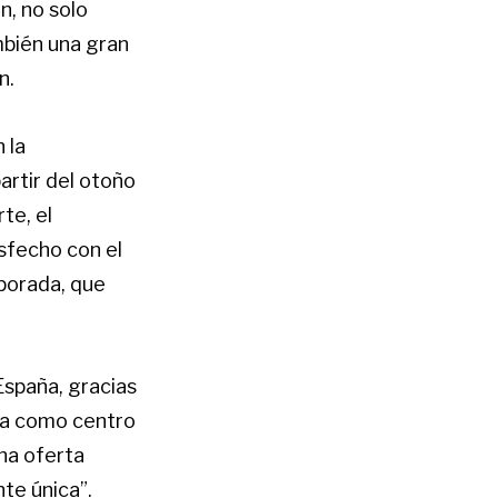
n, no solo
mbién una gran
n.
 la
artir del otoño
te, el
sfecho con el
porada, que
España, gracias
aca como centro
na oferta
te única”.