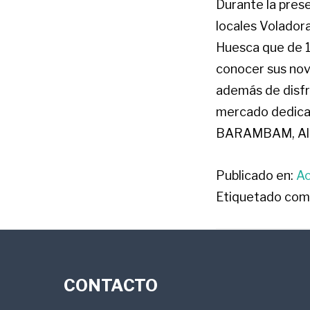
Durante la pres
locales Voladora
Huesca que de 1
conocer sus nove
además de disfru
mercado dedicad
BARAMBAM, Alf
Publicado en:
Ac
Etiquetado com
FOOTER
CONTACTO