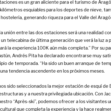
aciones es un gran aliciente para el turismo de Aragó
ilómetros esquiables para los deportes de nieve, ta
 hostelería, generando riqueza para el Valle del Aragó
 unión entre las dos estaciones será una realidad con
un telecabina de última generación que verá la luz a p
ará la experiencia 100K aún más completa.” Por su par
Astún, Andrés Pita ha declarado encontrarse muy sati
cipio de temporada. “Ha sido un buen arranque de tem
una tendencia ascendente en los próximos meses.
os sido seleccionados la mejor estación de esquí de 
estructuras y a nuestra privilegiada ubicación. Con J
estro “Après-ski”, podemos ofrecer a los visitantes u
ultural que completa la experiencia y la hace realmen