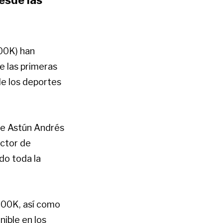
00K) han
e las primeras
de los deportes
 de Astún Andrés
ector de
do toda la
100K, así como
ible en los