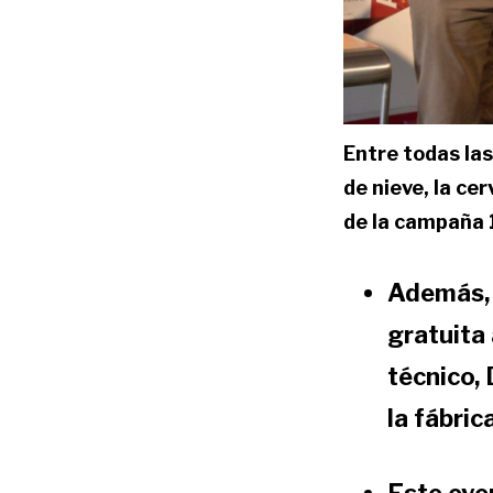
Entre todas la
de nieve, la c
de la campaña 
Además, 
gratuita
técnico,
la fábric
Este even