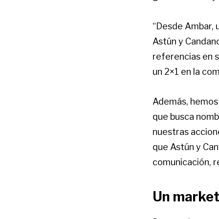
“Desde Ambar, u
Astún y Candanc
referencias en 
un 2×1 en la com
Además, hemos c
que busca nombr
nuestras accione
que Astún y Can
comunicación, r
Un market 