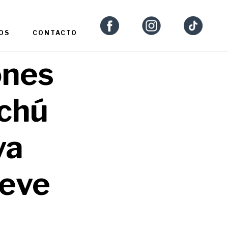
OS
CONTACTO
ones
chú
va
eve