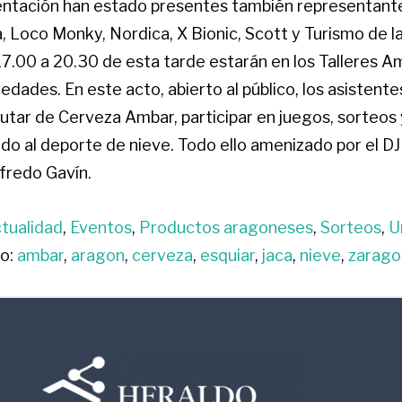
entación han estado presentes también representant
, Loco Monky, Nordica, X Bionic, Scott y Turismo de l
7.00 a 20.30 de esta tarde estarán en los Talleres A
dades. En este acto, abierto al público, los asistente
tar de Cerveza Ambar, participar en juegos, sorteos y 
o al deporte de nieve. Todo ello amenizado por el DJ
redo Gavín.
tualidad
,
Eventos
,
Productos aragoneses
,
Sorteos
,
U
o:
ambar
,
aragon
,
cerveza
,
esquiar
,
jaca
,
nieve
,
zarago