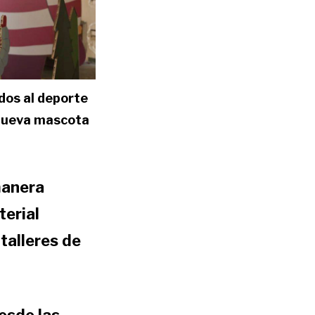
dos al deporte
 nueva mascota
manera
terial
talleres de
esde las