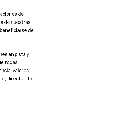
taciones de
ra de nuestras
 beneficiarse de
es en pista y
ue todas
encia, valores
t, director de