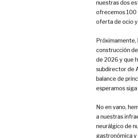
nuestras dos est
ofrecemos 100 k
oferta de ocio y
Próximamente, la
construcción de 
de 2026 y que h
subdirector de 
balance de prin
esperamos siga 
No en vano, hem
a nuestras infra
neurálgico de nu
gastronómica y c