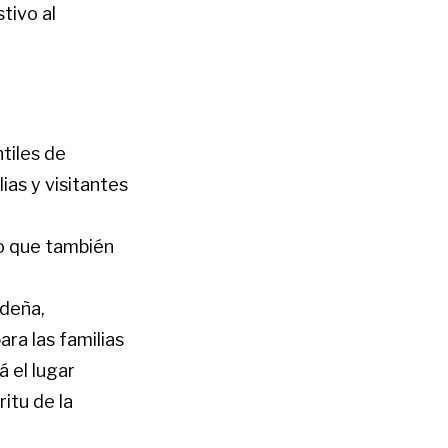
tivo al
ntiles de
ias y visitantes
no que también
ideña,
ra las familias
 el lugar
itu de la