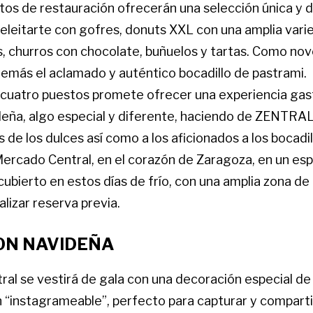
tos de restauración ofrecerán una selección única y d
deleitarte con gofres, donuts XXL con una amplia vari
s, churros con chocolate, buñuelos y tartas. Como no
más el aclamado y auténtico bocadillo de pastrami.
 cuatro puestos promete ofrecer una experiencia ga
ideña, algo especial y diferente, haciendo de ZENTR
 de los dulces así como a los aficionados a los bocadi
Mercado Central, en el corazón de Zaragoza, en un es
cubierto en estos días de frío, con una amplia zona de
lizar reserva previa.
ON NAVIDEÑA
ral se vestirá de gala con una decoración especial de
cón “instagrameable”, perfecto para capturar y compar