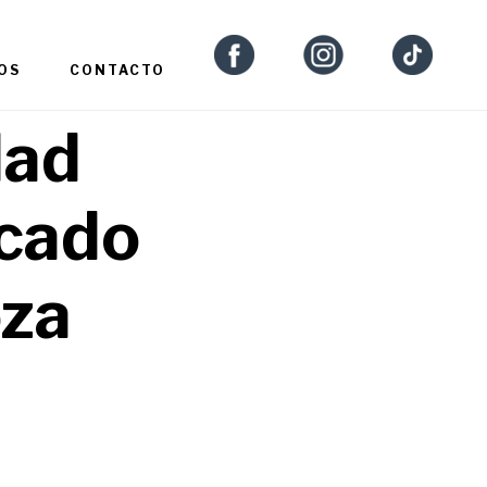
OS
CONTACTO
dad
rcado
oza