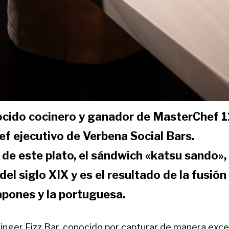
ocido cocinero y ganador de MasterChef 11
ef ejecutivo de Verbena Social Bars.
n de este plato, el sándwich «katsu sando»
 del siglo XIX y es el resultado de la fusión
apones y la portuguesa.
inger Fizz Bar, conocido por capturar de manera exce