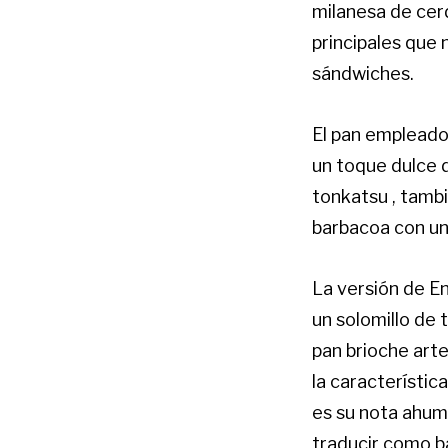
milanesa de cer
principales que 
sándwiches.
El pan empleado
un toque dulce d
tonkatsu , tambi
barbacoa con un 
La versión de En
un solomillo de 
pan brioche arte
la característic
es su nota ahuma
traducir como ba