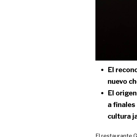
El recon
nuevo ch
El orige
a finales
cultura j
El restaurante G