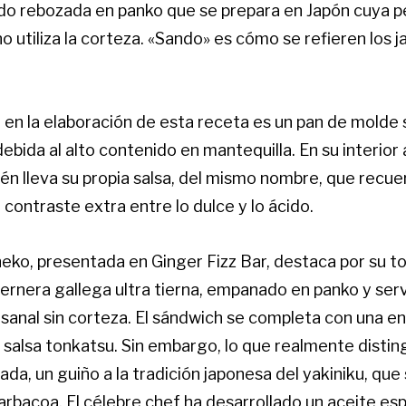
do rebozada en panko que se prepara en Japón cuya p
no utiliza la corteza. «Sando» es cómo se refieren los 
 en la elaboración de esta receta es un pan de molde 
ebida al alto contenido en mantequilla. En su interio
én lleva su propia salsa, del mismo nombre, que recuer
contraste extra entre lo dulce y lo ácido.
eko, presentada en Ginger Fizz Bar, destaca por su t
ternera gallega ultra tierna, empanado en panko y ser
sanal sin corteza. El sándwich se completa con una en
a salsa tonkatsu. Sin embargo, lo que realmente distin
da, un guiño a la tradición japonesa del yakiniku, que
rbacoa. El célebre chef ha desarrollado un aceite esp