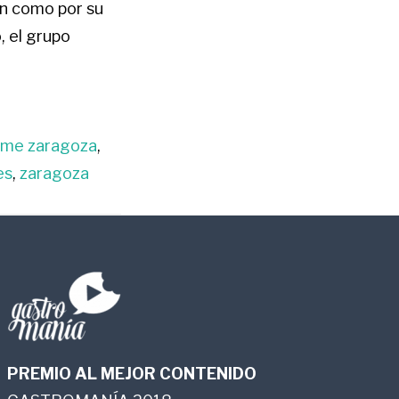
ón como por su
, el grupo
me zaragoza
,
es
,
zaragoza
PREMIO AL MEJOR CONTENIDO