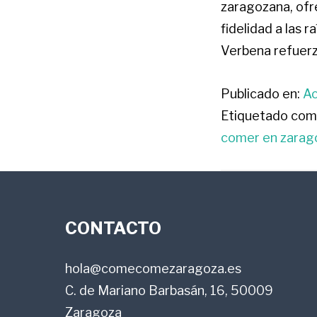
zaragozana, ofr
fidelidad a las 
Verbena refuerza
Publicado en:
Ac
Etiquetado com
comer en zarag
FOOTER
CONTACTO
hola@comecomezaragoza.es
C. de Mariano Barbasán, 16, 50009
Zaragoza