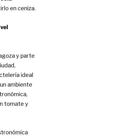
rlo en ceniza.
vel
ragoza y parte
iudad,
telería ideal
y un ambiente
stronómica,
on tomate y
astronómica