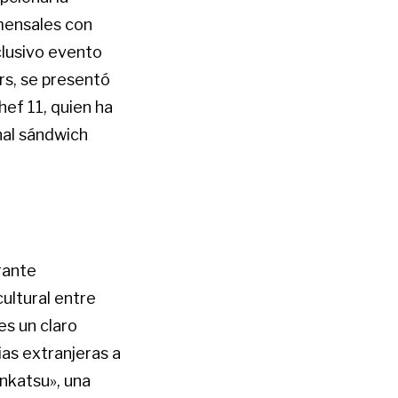
mensales con
clusivo evento
rs, se presentó
ef 11, quien ha
nal sándwich
rante
ultural entre
es un claro
ias extranjeras a
onkatsu», una