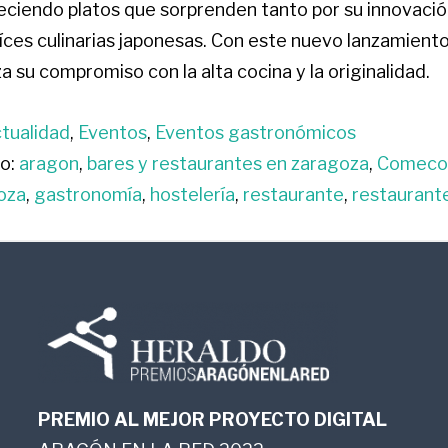
eciendo platos que sorprenden tanto por su innovaci
raíces culinarias japonesas. Con este nuevo lanzamiento
 su compromiso con la alta cocina y la originalidad.
tualidad
,
Eventos
,
Eventos gastronómicos
o:
aragon
,
bares y restaurantes en zaragoza
,
Comeco
oza
,
gastronomía
,
hostelería
,
restaurante
,
restaurant
PREMIO AL MEJOR PROYECTO DIGITAL