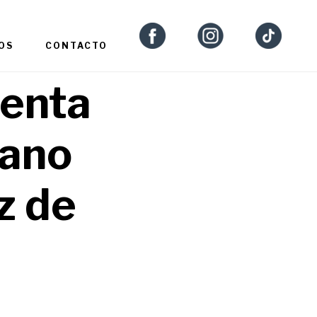
OS
CONTACTO
senta
mano
z de