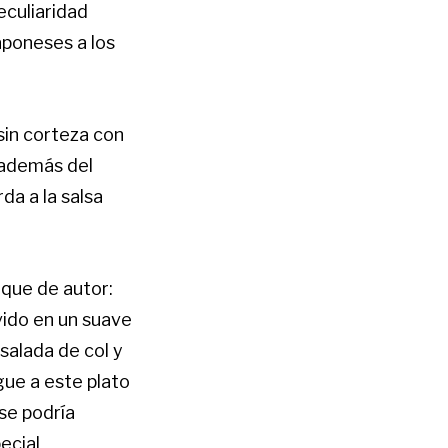
eculiaridad
japoneses a los
sin corteza con
r además del
da a la salsa
oque de autor:
vido en un suave
salada de col y
gue a este plato
 se podría
ecial